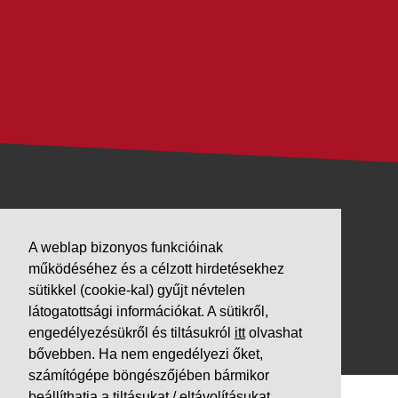
VÁLLALKOZÁSUNK
A weblap bizonyos funkcióinak
Letöltések
működéséhez és a célzott hirdetésekhez
Adatvédelem
sütikkel (cookie-kal) gyűjt névtelen
Impresszum
látogatottsági információkat. A sütikről,
engedélyezésükről és tiltásukról
itt
olvashat
PARTNEREINK
bővebben. Ha nem engedélyezi őket,
számítógépe böngészőjében bármikor
beállíthatja a tiltásukat / eltávolításukat.