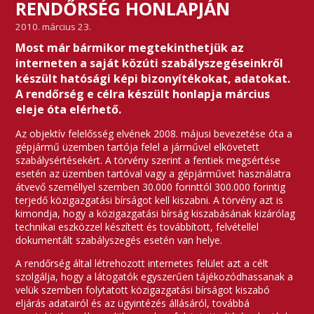
RENDŐRSÉG HONLAPJÁN
2010. március 23.
Most már bármikor megtekinthetjük az
interneten a saját közúti szabályszegéseinkről
készült hatósági képi bizonyítékokat, adatokat.
A rendőrség e célra készült honlapja március
eleje óta elérhető.
Az objektív felelősség elvének 2008. májusi bevezetése óta a
gépjármű üzemben tartója felel a járművel elkövetett
szabálysértésekért. A törvény szerint a fentiek megsértése
esetén az üzemben tartóval vagy a gépjárművet használatra
átvevő személlyel szemben 30.000 forinttól 300.000 forintig
terjedő közigazgatási bírságot kell kiszabni. A törvény azt is
kimondja, hogy a közigazgatási bírság kiszabásának kizárólag
technikai eszközzel készített és továbbított, felvétellel
dokumentált szabályszegés esetén van helye.
A rendőrség által létrehozott internetes felület azt a célt
szolgálja, hogy a látogatók egyszerűen tájékozódhassanak a
velük szemben folytatott közigazgatási bírságot kiszabó
eljárás adatairól és az ügyintézés állásáról, továbbá