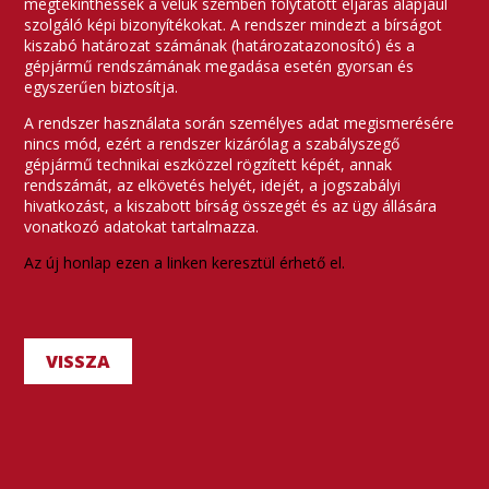
megtekinthessék a velük szemben folytatott eljárás alapjául
szolgáló képi bizonyítékokat. A rendszer mindezt a bírságot
kiszabó határozat számának (határozatazonosító) és a
gépjármű rendszámának megadása esetén gyorsan és
egyszerűen biztosítja.
A rendszer használata során személyes adat megismerésére
nincs mód, ezért a rendszer kizárólag a szabályszegő
gépjármű technikai eszközzel rögzített képét, annak
rendszámát, az elkövetés helyét, idejét, a jogszabályi
hivatkozást, a kiszabott bírság összegét és az ügy állására
vonatkozó adatokat tartalmazza.
Az új honlap ezen a linken keresztül érhető el.
VISSZA