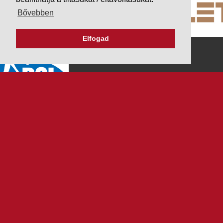
Bővebben
Elfogad
K&V ÚTINFORM
Autópálya díjak
Üzemanyag árak
Közlekedési korlátozások