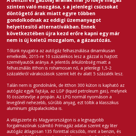
A benzin és gázolaj árának már jó ideje magas
szinten való mozgása, s a jelenlegi csúcsokat
döntögető árak miatt egyre többen
gondolkodnak az eddigi üzemanyagot
helyettesítő alternatívákban. Ennek
következtében újra kezd erőre kapni egy már
nem is új keletű mozgalom, a gázautózás.
Tőlünk nyugatra az autógáz felhasználása dinamikusan
emelkedik, 2015-re 10 százalékos lesz a gázzal is hajtott
személyautók aránya. A jelentős árkülönbség miatt a
felhasználás itthon is rohamosan nő, a jelenlegi 1,5-2
százalékról várakozások szerint két év alatt 5 százalék lesz.
Talán nem is gondolnánk, de itthon 300 kúton is kapható az
autógáz egyik fajtája, az LGP (liquid petroleum gas), melynek
fő összetevője a propán. Az LPG normál nyomáson a
levegőnél nehezebb, sűrűbb anyag, ezt töltik a klasszikus
alumínium gázpalackokba is.
A világszerte és Magyarországon is a legnagyobb
forgalmazónak számító Prímagáz adatai szerint egy liter
autógáz átlagosan 135 forinttal olcsóbb, mint a benzin, és