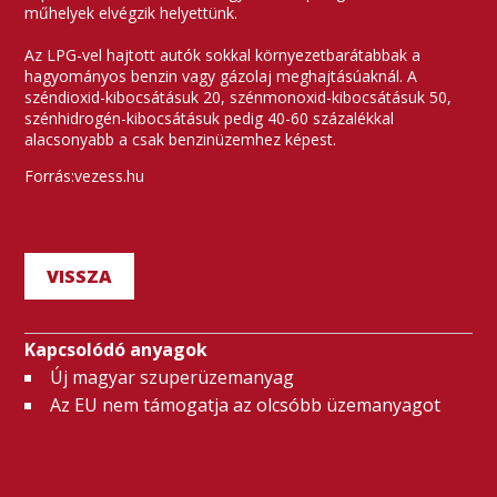
műhelyek elvégzik helyettünk.
Az LPG-vel hajtott autók sokkal környezetbarátabbak a
hagyományos benzin vagy gázolaj meghajtásúaknál. A
széndioxid-kibocsátásuk 20, szénmonoxid-kibocsátásuk 50,
szénhidrogén-kibocsátásuk pedig 40-60 százalékkal
alacsonyabb a csak benzinüzemhez képest.
Forrás:vezess.hu
VISSZA
Kapcsolódó anyagok
Új magyar szuperüzemanyag
Az EU nem támogatja az olcsóbb üzemanyagot