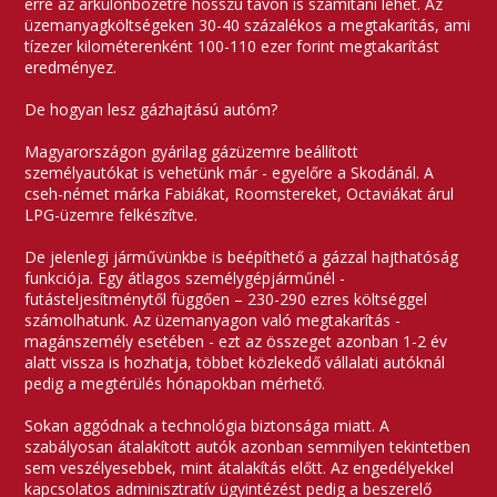
erre az árkülönbözetre hosszú távon is számítani lehet. Az
üzemanyagköltségeken 30-40 százalékos a megtakarítás, ami
tízezer kilométerenként 100-110 ezer forint megtakarítást
eredményez.
De hogyan lesz gázhajtású autóm?
Magyarországon gyárilag gázüzemre beállított
személyautókat is vehetünk már - egyelőre a Skodánál. A
cseh-német márka
Fabiákat, Roomstereket, Octaviákat árul
LPG-üzemre felkészítve.
De jelenlegi járművünkbe is beépíthető a gázzal hajthatóság
funkciója. Egy átlagos személygépjárműnél -
futásteljesítménytől függően – 230-290 ezres költséggel
számolhatunk. Az üzemanyagon való megtakarítás -
magánszemély esetében - ezt az összeget azonban 1-2 év
alatt vissza is hozhatja, többet közlekedő vállalati autóknál
pedig a megtérülés hónapokban mérhető.
Sokan aggódnak a technológia biztonsága miatt. A
szabályosan átalakított autók azonban semmilyen tekintetben
sem veszélyesebbek, mint átalakítás előtt. Az engedélyekkel
kapcsolatos adminisztratív ügyintézést pedig a beszerelő