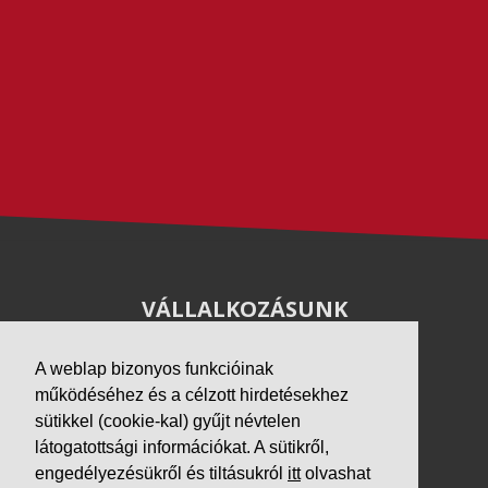
VÁLLALKOZÁSUNK
Letöltések
A weblap bizonyos funkcióinak
Adatvédelem
működéséhez és a célzott hirdetésekhez
Impresszum
sütikkel (cookie-kal) gyűjt névtelen
látogatottsági információkat. A sütikről,
PARTNEREINK
engedélyezésükről és tiltásukról
itt
olvashat