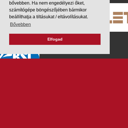
bővebben. Ha nem engedélyezi őket,
számítógépe böngészőjében bármikor
beállíthatja a tiltásukat / eltávolításukat.
Bővebben
Elfogad
K&V ÚTINFORM
Autópálya díjak
Üzemanyag árak