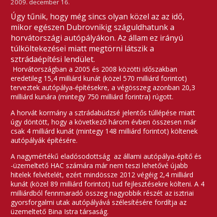
2009. december 16.
Úgy tűnik, hogy még sincs olyan közel az az idő,
mikor egészen Dubrovnikig száguldhatunk a
horvátországi autópályákon. Az állam ez irányú
túlköltekezései miatt megtörni látszik a
sztrádaépítési lendület.
Horvátországban a 2005 és 2008 közötti időszakban
eredetileg 15,4 milliárd kunát (közel 570 milliárd forintot)
terveztek autópálya-építésekre, a végösszeg azonban 20,3
milliárd kunára (mintegy 750 milliárd forintra) rúgott.
A horvát kormány a sztrádabüdzsé jelentős túllépése miatt
úgy döntött, hogy a következő három évben összesen már
csak 4 milliárd kunát (mintegy 148 milliárd forintot) költenek
autópályák építésére.
A nagymértékű eladósodottság az állami autópálya-építő és
-üzemeltető HAC számára már nem teszi lehetővé újabb
hitelek felvételét, ezért mindössze 2012 végéig 2,4 milliárd
kunát (közel 89 milliárd forintot) tud fejlesztésekre költeni. A 4
milliárdból fennmaradó összeg nagyobbik részét az isztriai
gyorsforgalmi utak autópályává szélesítésére fordítja az
üzemeltető Bina Istra társaság.