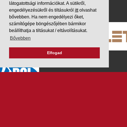
látogatottsági információkat. A sütikről,
engedélyezésükről és tiltásukról
itt
olvashat
PARTNEREINK
bővebben. Ha nem engedélyezi őket,
számítógépe böngészőjében bármikor
beállíthatja a tiltásukat / eltávolításukat.
Bővebben
Elfogad
K&V ÚTINFORM