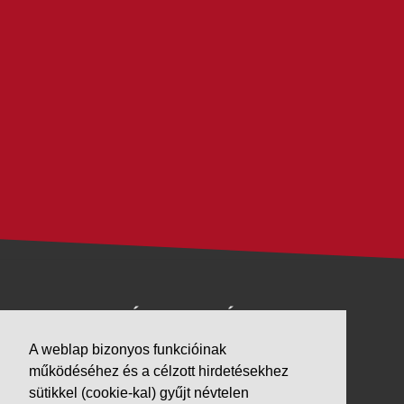
VÁLLALKOZÁSUNK
A weblap bizonyos funkcióinak
Letöltések
működéséhez és a célzott hirdetésekhez
Adatvédelem
sütikkel (cookie-kal) gyűjt névtelen
Impresszum