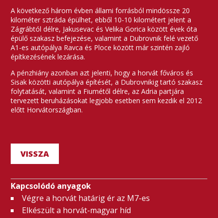
A következő három évben állami forrásból mindössze 20
kilométer sztráda épülhet, ebből 10-10 kilométert jelent a
Zágrábtól délre, Jakusevac és Velika Gorica között évek óta
épülő szakasz befejezése, valamint a Dubrovnik felé vezető
A1-es autópálya Ravca és Ploce között már szintén zajló
építkezésének lezárása.
A pénzhiány azonban azt jelenti, hogy a horvát főváros és
Sisak közötti autópálya építését, a Dubrovnikig tartó szakasz
folytatását, valamint a Fiumétől délre, az Adria partjára
tervezett beruházásokat legjobb esetben sem kezdik el 2012
előtt Horvátországban.
VISSZA
Kapcsolódó anyagok
Végre a horvát határig ér az M7-es
Elkészült a horvát-magyar híd