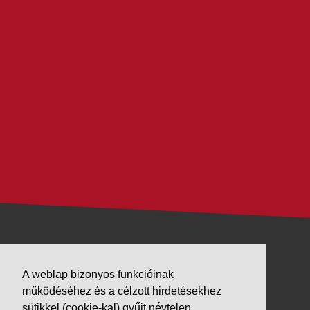
VÁLLALKOZÁSUNK
A weblap bizonyos funkcióinak
Letöltések
működéséhez és a célzott hirdetésekhez
Adatvédelem
sütikkel (cookie-kal) gyűjt névtelen