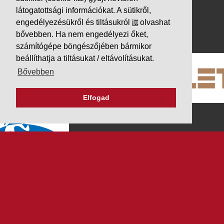
látogatottsági információkat. A sütikről,
Impresszum
engedélyezésükről és tiltásukról
itt
olvashat
PARTNEREINK
bővebben. Ha nem engedélyezi őket,
számítógépe böngészőjében bármikor
beállíthatja a tiltásukat / eltávolításukat.
Bővebben
Elfogad