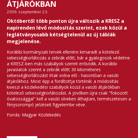
ÁTJÁRÓKBAN
2009. szeptember 23.
Októbertől több ponton újra változik a KRESZ a
napirenden lévő módosítás szerint, ezek közül a
leglátványosabb kétségtelenül az új táblák
megjelenése.
Korábbi kormányzati tervek ellenére kimaradt a kötelező
sebességkorlátozás a zebrák előtt, bár a gyalogosok védelme
a KRESZ-ben más szabályok szerint erősödik. A korábbi
javaslatok szerint a zebrák előtt 30 kilométeres
sebességkorlátozást írtak volna elő - hasonlóan a vasúti
átjárókhoz. Most épp a fordítottja történik: a módosítás
kiveszi a közlekedési szabályok közül a vasúti átjárókban
kötelező sebességkorlátozást. A jövőben újra csak "fokozott
óvatossággal" kell a vasúti síneken áthajtani, természetesen a
fénysorompó jelzéseit figyelembe véve.
Forrás: Magyar Közlekedés