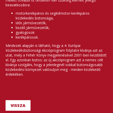
mellett további öt területen van szükség kiemelt jellegű
beavatkozásra:
motorkerékpáros és segédmotor-kerékpáros
közlekedés biztonsága,
idős járművezetők,
kezdő járművezetők,
gyalogosok
kerékpárosok.
Mindezek alapján is látható, hogy a 4. Európai
Közlekedésbiztonsági Akcióprogram folytatni kívánja azt az
utat, mely a Fehér Könyv megjelenésével 2001-ben kezdődött
el. Egy azonban biztos: az új akcióprogram azt a nemes célt
kívánja szolgálni, hogy a jelenleginél sokkal biztonságosabb
közlekedési környezet valósuljon meg - minden közlekedő
érdekében.
VISSZA