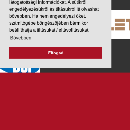
látogatottsági információkat. A sütikről,
engedélyezésükről és tiltásukról
itt
olvashat
bővebben. Ha nem engedélyezi őket,
számítógépe böngészőjében bármikor
beállíthatja a tiltásukat / eltávolításukat.
Bővebben
Elfogad
K&V ÚTINFORM
Autópálya díjak