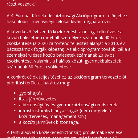
részt vesznek.”
A 4. Európai Közlekedésbiztonsági Akcióprogram - elődjéhez
hasonlóan - mennyiségi célokat kíván meghatározni.
A következő évtized fő közlekedésbiztonsági célkitűzése a
közúti balesetben meghalt személyek számának 40 %-os
csökkentése (a 2020-ra történő teljesítés alapját a 2010. évi
bázisszámok fogják képezni). Az akcióprogram további célja a
személysérüléses közúti balesetek számának 20 %-os
csökkentése, valamint a halálos közúti gyermekbalesetek
számának 60 %-os csökkentése.
A konkrét célok teljesítéséhez az akcióprogram tervezete öt
prioritási területet határoz meg:
gyorshajtás
ittas járművezetés
a biztonsági öv és gyermekbiztonsági rendszerek
infrastrukturális hiányosságok (nem megfelelő
közúttervezés, management stb.)
a közúti járművek biztonsága.
A fenti alapvető közlekedésbiztonsági problémák kezelése