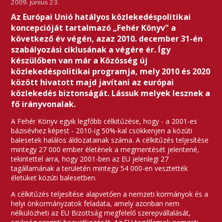
2009. június 23.
Az Európai Unió hatályos közlekedéspolitikai
koncepcióját tartalmazó „Fehér Könyv" a
következő év végén, azaz 2010. december 31-én
szabályozási ciklusának a végére ér. Így
készülőben van már a Közösség új
közlekedéspolitikai programja, mely 2010 és 2020
között hivatott majd javítani az európai
közlekedés biztonságát. Lássuk melyek lesznek a
fő irányvonalak.
A Fehér Könyv egyik legfőbb célkitűzése, hogy - a 2001-es
bázisévhez képest - 2010-ig 50%-kal csökkenjen a közúti
balesetek halálos áldozatainak száma. A célkitűzés teljesítése
mintegy 27 000 ember életének a megmentését jelentené,
tekintettel arra, hogy 2001-ben az EU jelenlegi 27
tagállamának a területén mintegy 54 000-en vesztették
életüket közúti balesetben.
A célkitűzés teljesítése alapvetően a nemzeti kormányok és a
helyi önkormányzatok feladata, amely azonban nem
nélkülözheti az EU Bizottság megfelelő szerepvállalását,