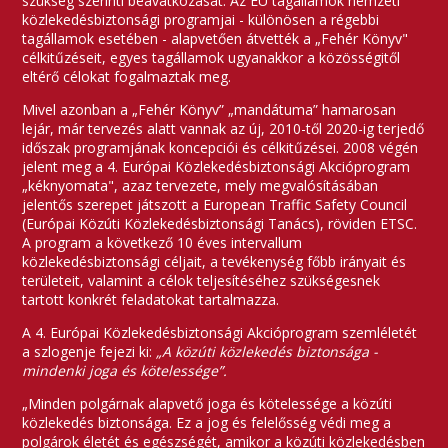
szükség szerinti beavatkozását. Az EU tagállamok nemzeti
közlekedésbiztonsági programjai - különösen a régebbi
tagállamok esetében - alapvetően átvették a „Fehér Könyv"
célkitűzéseit, egyes tagállamok ugyanakkor a közösségitől
eltérő célokat fogalmaztak meg.
Mivel azonban a „Fehér Könyv” „mandátuma” hamarosan
lejár, már tervezés alatt vannak az új, 2010-től 2020-ig terjedő
időszak programjának koncepciói és célkitűzései. 2008 végén
jelent meg a 4. Európai Közlekedésbiztonsági Akcióprogram
„kéknyomata", azaz tervezete, mely megvalósításában
jelentős szerepet játszott a European Traffic Safety Council
(Európai Közúti Közlekedésbiztonsági Tanács), röviden ETSC.
A program a következő 10 éves intervallum
közlekedésbiztonsági céljait, a tevékenység főbb irányait és
területeit, valamint a célok teljesítéséhez szükségesnek
tartott konkrét feladatokat tartalmazza.
A 4. Európai Közlekedésbiztonsági Akcióprogram szemléletét
a szlogenje fejezi ki:
„A közúti közlekedés biztonsága -
mindenki joga és kötelessége”.
„Minden polgárnak alapvető joga és kötelessége a közúti
közlekedés biztonsága. Ez a jog és felelősség védi meg a
polgárok életét és egészségét, amikor a közúti közlekedésben