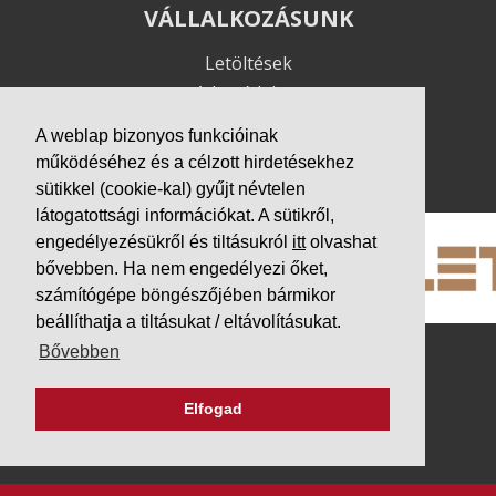
VÁLLALKOZÁSUNK
Letöltések
Adatvédelem
Impresszum
A weblap bizonyos funkcióinak
működéséhez és a célzott hirdetésekhez
PARTNEREINK
sütikkel (cookie-kal) gyűjt névtelen
látogatottsági információkat. A sütikről,
engedélyezésükről és tiltásukról
itt
olvashat
bővebben. Ha nem engedélyezi őket,
számítógépe böngészőjében bármikor
beállíthatja a tiltásukat / eltávolításukat.
Bővebben
Elfogad