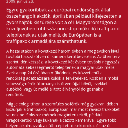
2009. június 23.
Egyre gyakoribbak az európai rendőrségek által
összehangolt akciók, áprilisban például kifejezetten a
gyorshajtók kiszűrése volt a cél. Magyarországon a
közeljövőben többszáz non-stop működő traffipaxot
telepítenek az utak mellé, de Európában is a
traffipaxok armadájára számíthatunk.
A hazai utakon a következő három évben a meglévőkön kívül
további hatszázötven új kamera kerül bevetésre. Az ütemterv
szerint idén kétszáz, a következő két évben további négyszáz
automata sebességmérőt telepítenek a magyar utak mellé.
Ezek a nap 24 órájában működnek, és közvetlenül a
rendőrség adatbázisára küldik a felvételeket. Közben a mobil
sebességmérők állománya is ötven újjal bővül, ezekkel
autókból vagy út mellé állított állványról dolgoznak a
rendőrök.
Míg jelenleg itthon a szemfüles sofőrök még gyakran időben
kiszúrják a traffipaxot, Európában már most ravasz trükköket
vetnek be. Sokszor mérnek magánterületről, például
virágoskertből vagy kukának álcázott kamerával. Egyre több
helyen alkalmazzák az útba épített detektorokat és az út