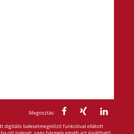
Megosztás:
 digitális balesetmegelőző funkcióval ellátott
ha ott baleset, vagy bármely egyéb azt kiváltható