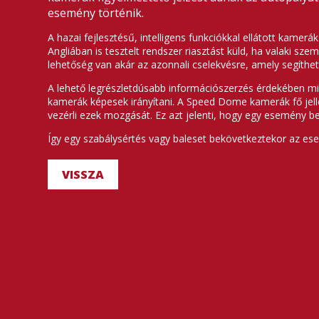
esemény történik.
A hazai fejlesztésű, intelligens funkciókkal ellátott kame
Angliában is tesztelt rendszer riasztást küld, ha valaki 
lehetőség van akár az azonnali cselekvésre, amely segíthe
A lehető legrészletdúsabb információszerzés érdekében 
kamerák képesek irányítani. A Speed Dome kamerák fő jell
vezérli ezek mozgását. Ez azt jelenti, hogy egy esemény b
Így egy szabálysértés vagy baleset bekövetkeztekor az ese
VISSZA