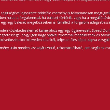
rák segítségével egyszerre többféle esemény is folyamatosan megfigye
szemben halad a forgalommal, ha baleset történik, vagy ha a megálló
t egy-egy baleset megelőzésében is. Emellett a forgalom átlagsebess
minden közlekedéselemző kamerához egy-egy úgynevezett Speed Dome
egzetessége, hogy igen nagy optikai zoommal rendelkeznek és távolr
ekövetkezésekor közvetlen közelről, teljesen éles képet kapva vizsgá
mény után minden visszajátszható, rekonstruálható, ami segíti az ese