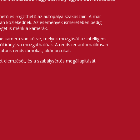
lhető és rögzíthető az autópálya szakaszain. A már
sávban közlekednek. Az események ismeretében pedig
égét is mérik a kamerák.
 kamera van kötve, melyek mozgását az intelligens
ól irányítva mozgathatóak. A rendszer automatikusan
lhatunk rendszámokat, akár arcokat.
t elemzését, és a szabálysértés megállapítását.