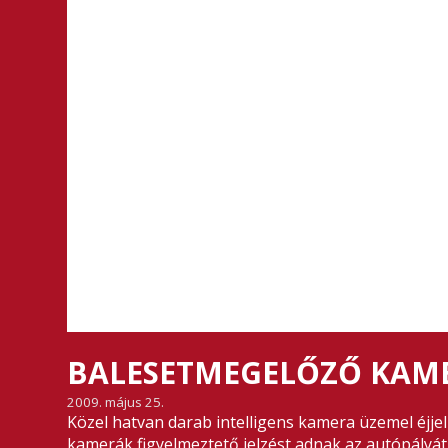
BALESETMEGELŐZŐ KAM
2009. május 25.
Közel hatvan darab intelligens kamera üzemel éjjel
kamerák figyelmeztető jelzést adnak az autópályát