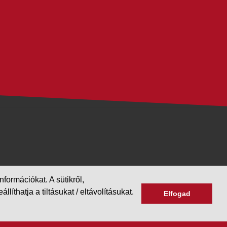
formációkat. A sütikről,
hatja a tiltásukat / eltávolításukat.
Elfogad