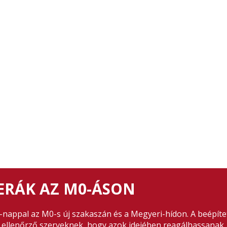
ERÁK AZ M0-ÁSON
-nappal az M0-s új szakaszán és a Megyeri-hídon. A beépített
 ellenőrző szerveknek, hogy azok idejében reagálhassanak, 