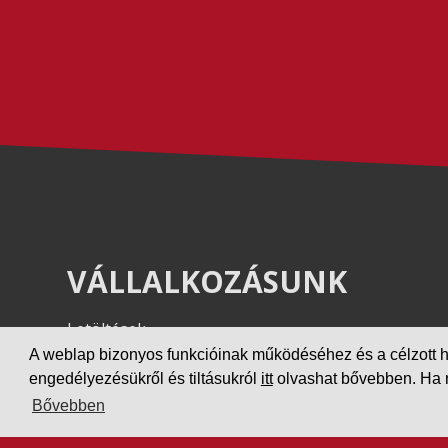
VÁLLALKOZÁSUNK
Letöltések
Adatvédelem
A weblap bizonyos funkcióinak működéséhez és a célzott hird
engedélyezésükről és tiltásukról
itt
olvashat bővebben. Ha ne
Impresszum
Bővebben
PARTNEREINK