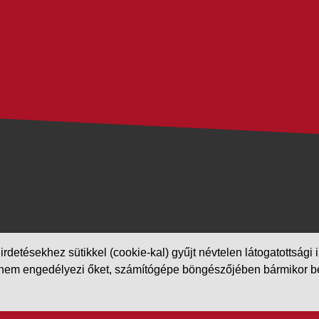
etésekhez sütikkel (cookie-kal) gyűjt névtelen látogatottsági in
m engedélyezi őket, számítógépe böngészőjében bármikor beállít