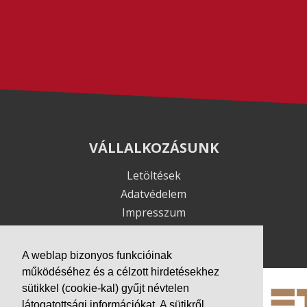
VÁLLALKOZÁSUNK
Letöltések
Adatvédelem
Impresszum
PARTNEREINK
A weblap bizonyos funkcióinak
működéséhez és a célzott hirdetésekhez
sütikkel (cookie-kal) gyűjt névtelen
látogatottsági információkat. A sütikről,