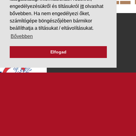
engedélyezésükről és tiltásukról
itt
olvashat
bővebben. Ha nem engedélyezi őket,
számítógépe böngészőjében bármikor
beállíthatja a tiltásukat / eltávolításukat.
Bővebben
Elfogad
K&V ÚTINFORM
Autópálya díjak
Üzemanyag árak
Közlekedési korlátozások
Menetrendek