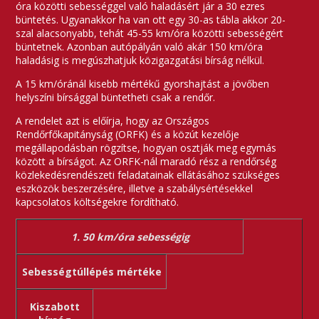
óra közötti sebességgel való haladásért jár a 30 ezres
büntetés. Ugyanakkor ha van ott egy 30-as tábla akkor 20-
szal alacsonyabb, tehát 45-55 km/óra közötti sebességért
büntetnek. Azonban autópályán való akár 150 km/óra
haladásig is megúszhatjuk közigazgatási bírság nélkül.
A 15 km/óránál kisebb mértékű gyorshajtást a jövőben
helyszíni bírsággal büntetheti csak a rendőr.
A rendelet azt is előírja, hogy az Országos
Rendőrfőkapitányság (ORFK) és a közút kezelője
megállapodásban rögzítse, hogyan osztják meg egymás
között a bírságot. Az ORFK-nál maradó rész a rendőrség
közlekedésrendészeti feladatainak ellátásához szükséges
eszközök beszerzésére, illetve a szabálysértésekkel
kapcsolatos költségekre fordítható.
1. 50 km/óra sebességig
Sebességtúllépés mértéke
Kiszabott