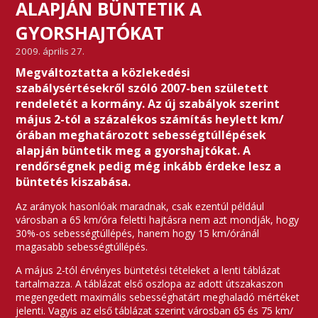
ALAPJÁN BÜNTETIK A
GYORSHAJTÓKAT
2009. április 27.
Megváltoztatta a közlekedési
szabálysértésekről szóló 2007-ben született
rendeletét a kormány. Az új szabályok szerint
május 2-tól a százalékos számítás heylett km/
órában meghatározott sebességtúllépések
alapján büntetik meg a gyorshajtókat. A
rendőrségnek pedig még inkább érdeke lesz a
büntetés kiszabása.
Az arányok hasonlóak maradnak, csak ezentúl például
városban a 65 km/óra feletti hajtásra nem azt mondják, hogy
30%-os sebességtúllépés, hanem hogy 15 km/óránál
magasabb sebességtúllépés.
A május 2-tól érvényes büntetési tételeket a lenti táblázat
tartalmazza. A táblázat első oszlopa az adott útszakaszon
megengedett maximális sebességhatárt meghaladó mértéket
jelenti. Vagyis az első táblázat szerint városban 65 és 75 km/