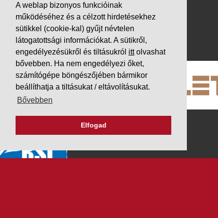
A weblap bizonyos funkcióinak
Adatvédelem
működéséhez és a célzott hirdetésekhez
Impresszum
sütikkel (cookie-kal) gyűjt névtelen
látogatottsági információkat. A sütikről,
PARTNEREINK
engedélyezésükről és tiltásukról
itt
olvashat
bővebben. Ha nem engedélyezi őket,
számítógépe böngészőjében bármikor
beállíthatja a tiltásukat / eltávolításukat.
Bővebben
Elfogad