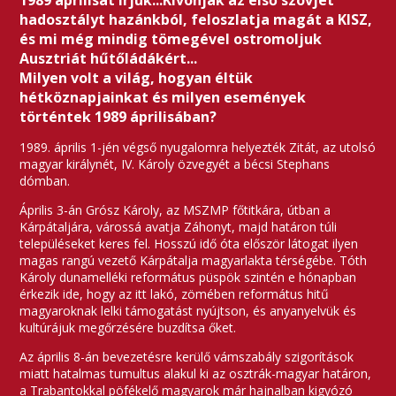
1989 áprilisát írjuk...Kivonják az első szovjet
hadosztályt hazánkból, feloszlatja magát a KISZ,
és mi még mindig tömegével ostromoljuk
Ausztriát hűtőládákért...
Milyen volt a világ, hogyan éltük
hétköznapjainkat és milyen események
történtek 1989 áprilisában?
1989. április 1-jén végső nyugalomra helyezték Zitát, az utolsó
magyar királynét, IV. Károly özvegyét a bécsi Stephans
dómban.
Április 3-án Grósz Károly, az MSZMP főtitkára, útban a
Kárpátaljára, várossá avatja Záhonyt, majd határon túli
településeket keres fel. Hosszú idő óta először látogat ilyen
magas rangú vezető Kárpátalja magyarlakta térségébe. Tóth
Károly dunamelléki református püspök szintén e hónapban
érkezik ide, hogy az itt lakó, zömében református hitű
magyaroknak lelki támogatást nyújtson, és anyanyelvük és
kultúrájuk megőrzésére buzdítsa őket.
Az április 8-án bevezetésre kerülő vámszabály szigorítások
miatt hatalmas tumultus alakul ki az osztrák-magyar határon,
a Trabantokkal pöfékelő magyarok már hajnalban kigyózó