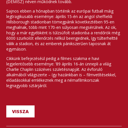
(DEMISZ) néven működnek tovább.
Sajnos ebben a hónapban történik az európai futball máig
legtragikusabb eseménye: április 15-én az angol sheffieldi
Hillsborough stadionban tömegpánik következtében 95-en
meghalnak, több mint 170-en súlyosan megsérülnek. Az ok,
hogy a már egyébként is túlzsúfolt stadionba a rendőrök még
6000 szurkolót ellenőrzés nélkül beengednek, így túlterheltté
válik a stadion, és az emberek pánikszerűen taposnak át
egymáson.
Cikkünk befejezéséül pedig a filmes szakma e havi
legjelentősebb eseménye: ’89 április 16-án ünnepli a világ
Charlie Chaplin százéves születésnapját. Az évforuló
alkalmából világszerte – így hazánkban is – filmvetítésekkel,
előadásokkal emlékeznek meg a némafilmkorszak
legnagyobb sztárjáról.
VISSZA