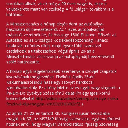
sorokban állnak, viszik még a 90 éves nagyit is, akire a
valutakerete miatt van szükség. A fő „sláger” továbbra is a
hűtőláda.
A Minisztertanács e hónap elején dönt az autópálya-
használati díj bevezetéséről. Az 1 éves autópályadíjat
májustól vezetnék be, és összege 1500 Ft lenne. Először az
Autóklub és az Országos Közlekedésbiztonsági Tanács
tiltakozik a döntés ellen, majd egyre több szervezet
csatlakozik a tiltakozáshoz. Végül április 20-án a
Minisztertanács visszavonja az autópályadíj bevezetéséről
szóló határozatát.
A hónap egyik legjelentősebb eseménye a szovjet csapatok
kivonásának megkezdése. Elsőként április 25-én
Kiskunhalasról indul haza egy szovjet harckocsi
gárdahadosztály. Ez a tény ihlette az év egyik nagy slágerét: a
Pa-Dö-Dö Bye-bye Szása című dalát (ím egy igazi korhű
koncertfelvétel:
http://videa.hu/videok/zene/pa-do-bye-szasa-
fesztival-klip-magyar-ixmXOzCtiGV82cfZ
).
Az április 21-22-én tartott XII. Kongresszusán feloszlatja
magát a KISZ, az MSZMP ifjúsági szervezete, egyben döntést
hoznak arról, hogy Magyar Demokratikus Ifjúsági Szövetség