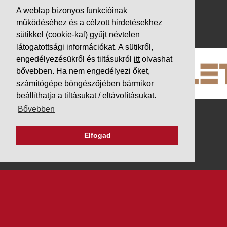
Impresszum
A weblap bizonyos funkcióinak
működéséhez és a célzott hirdetésekhez
PARTNEREINK
sütikkel (cookie-kal) gyűjt névtelen
látogatottsági információkat. A sütikről,
engedélyezésükről és tiltásukról
itt
olvashat
bővebben. Ha nem engedélyezi őket,
számítógépe böngészőjében bármikor
beállíthatja a tiltásukat / eltávolításukat.
Bővebben
Elfogad