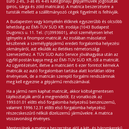
Euro 2-es, 3-as és 4-es kategóriájú gépjárművek jogosultak
(piros, sárga és zöld matricára). A matrica beszerzésére a
turisták mellett a szállítmányozó cégek figyelmét is felhívják.
A Budapesten vagy környékén élőknek egyszerűbb és olcsóbb
lehetőség az ÉMI-TÜV SÜD Kft. irodája (1043 Budapest
Dugonics u. 11. Tel.: (1)3993601), ahol személyesen lehet
igényelni a finompor-matricát. Az irodában másolatot
készítenek a személygépjármű eredeti forgalomba helyezési
okmányáról, azt elküldik az illetékes németországi
szervezethez. A TÜV SÜD Auto Service jóváhagyása után az
ügyfél postán kapja meg az ÉMI-TÜV SÜD Kft.-től a matricát.
Az ügyintézésért, illetve a matricáért 6 ezer forintot kérnek.A
matricák az autó forgalomban tartása alatt korlátlan időre
érvényesek, de a matricán szereplő forgalmi rendszámnak
meg kell egyeznie a gépjármű rendszámával.
Ha a jármű nem kaphat matricát, akkor költségmentesen
tájékoztatják arról a megrendelőt. Ez vonatkozik az
1993.01.01 előtti első forgalomba helyezésű benzinüzemű,
valamint 1996.12.31 előtti első forgalomba helyezésű
részecskeszűrő nélküli dízelüzemű járművekre. A matrica
visszavonásig érvényes.
Mentesülnek a matrica beszerzése alól a két- és háromkerekű