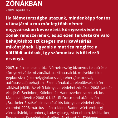
ZÓNÁKBAN
2009. április 27.
Ha Németországba utazunk, mindenképp fontos
utánajárni a ma már legtöbb német
nagyvárosban bevezetett környezetvédelmi
zónák rendszerének, és az ezen területekre való
behajtáshoz szükséges matricavásárlás
mikéntjének. Ugyanis a matrica megléte a
külföldi autósok, így számunkra is kötelező
érvényű.
2007. március elseje óta Németország bizonyos települései
környezetvédelmi zónákat alakíthatnak ki, melyekbe tilos
gépkocsival (személygépkocsival, tehergépkocsival,
autóbusszal) behajtani. Ezen zónákat a települések külön
táblával jelölik. Az elsõ környezetvédelmi zónákat 2008. január
elsejétõl Berlinben, Kölnben és Hannoverben vezették be.
Majd ezt követte 2008. 01.12-tõl Dortmund után az ún.
„Brackeler Straße" elnevezésû kis környezetvédelmi zóna,
valamint 2008.március 1-én a kilenc Baden-württembergi
város: Ilsfeld, Leonberg,Ludwigsburg, Man-nheim, Mühlacker,
Reutlingen, Schwäbisch-Gmünd, Stuttgart és Tübingen.