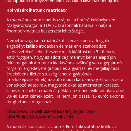
hónapokban környezetvédelmi zónákba kívánnak behajtani.
Hol vásárolhatunk matricát?
A matricához nem lehet hozzájutni a határátkelőhelyeken.
Magyarországon a TÜV SÜD azonnali hatállyal kínálja a
finompor-matrica beszerzési lehetőségét.
Németországban a matricákat szervizekben, a forgalmi
engedélyt kiállító irodákban és más erre szakosodott
szervezeteknél lehet beszerezni. A kiállítási díja 5-10 euró,
attól függően, hogy az adott cég mennyit kér az alapdíjon
felül magának.A matrica kiadásához szükség van a gépjármű
forgalmi engedélyére (a típus és a gyártási év megállapítása
érdekében), illetve szükség lehet a gyártónak
(márkaképviseletnek) az autó (típus) károsanyag-kibocsátásra
vonatkozó adataira.A magyarok akár az interneten keresztül
is beszerezhetik a matricát például az innen nyíló oldalon, ahol
30-40 eurót kérnek ezért. Ha nem jön össze, 15 eurót akkor is
megtartanak maguknak.
http://www.umwelt-plakette.de/int_ungarn.php?
SID=f5mle232k2vvuum9kkvnhsl0d1
A matricák kiosztását az autók Euro-fokozatához kötik: az