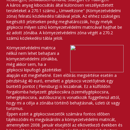
A káros anyag kibocsátás által különösen veszélyeztetett
területeket a 270.1 számú „ Umweltzone" (Környezetvédelmi
zóna) feliratú közlekedési táblával jelzik. Az ehhez szükséges
kiegészítõ jelzéseken pedig meghatározzák, hogy melyik
gépkocsi milyen színû környezetvédelmi matricával hajthat be
az adott zónába. A környezetvédelmi zóna végét a 270.2
számú közlekedési tábla jelöli.
Környezetvédelmi matrica
nélkül nem lehet behajtani a
környezetvédelmi zónákba,
még akkor sem, ha a
gépkocsi kipufogó gázértékei
alapján ezt megtehetné. Ezen elõírás megsértése esetén a
pénzbírság 40 euró, emellett a gépkocsi vezetõjének egy
büntetõ pontot ( Flensburg) is kiszabnak. Ez a külföldön
forgalomba helyezett gépkocsikra (személygépkocsira,
tehergépkocsira, autóbuszra) is vonatkozik függetlenül attól,
hogy mi a célja a zónába történõ behajtásnak, üzleti út vagy
turizmus.
Éppen ezért a gépkocsivezetõk számára fontos idõben
tájékozódni és megvásárolni a környezetvédelmi matricát,
amennyiben 2008. január elsejétõl az elkövetkezõ években és