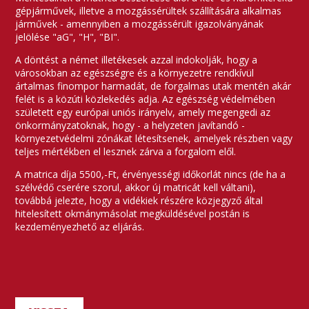
gépjárművek, illetve a mozgássérültek szállítására alkalmas
járművek - amennyiben a mozgássérült igazolványának
jelölése "aG", "H", "BI".
A döntést a német illetékesek azzal indokolják, hogy a
városokban az egészségre és a környezetre rendkívül
ártalmas finompor harmadát, de forgalmas utak mentén akár
felét is a közúti közlekedés adja. Az egészség védelmében
született egy európai uniós irányelv, amely megengedi az
önkormányzatoknak, hogy - a helyzeten javítandó -
környezetvédelmi zónákat létesítsenek, amelyek részben vagy
teljes mértékben el lesznek zárva a forgalom elől.
A matrica díja 5500,-Ft, érvényességi időkorlát nincs (de ha a
szélvédő cserére szorul, akkor új matricát kell váltani),
továbbá jelezte, hogy a vidékiek részére közjegyző által
hitelesített okmánymásolat megküldésével postán is
kezdeményezhető az eljárás.