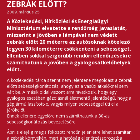
ZEBRÁK ELŐTT?
2009. március 25.
A Közlekedési, Hírközlési és Energiaügyi
Minisztérium elvetette a rendőrség javaslatát,
miszerint a jövőben a lámpával nem védett
zebrák előtt 20 méterre az autósoknak kötelező
legyen 30 kilométerre csökkenteni a sebességet.
Ellenben sokkal szigorúbb rendőri ellenőrzésekre
számíthatunk a jövőben a gyalogosátkelőhelyek
előtt.
A közlekedési tárca szerint nem jelentene megoldást a zebrák
előtti sebességkorlátozás, ahogy az a vasúti átkelőknél sem
vált be. A másik oldal viszont arra hivatkozik, hogy egy
gyalogos esetében gázolásnál életmentő jelentőségű, hoyg a
gépjármű lassított-e, vagyis milyen sebességgel üti el a
járókelőt.
Ennek ellenére egyelőre nem számíthatunk a 30-as
sebességkorlátozás bevezetésére.
Április elejéig mégis fokozott rendőri jelenlétre lehet számítani
a zebrák környékén, mert a hatóság ellenőrzéssorozatba