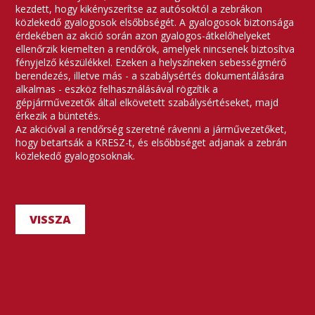
kezdett, hogy kikényszerítse az autósoktól a zebrákon
közlekedő gyalogosok elsőbbségét. A gyalogosok biztonsága
érdekében az akció során azon gyalogos-átkelőhelyeket
ellenőrzik kiemelten a rendőrök, amelyek nincsenek biztosítva
fényjelző készülékkel. Ezeken a helyszíneken sebességmérő
berendezés, illetve más - a szabálysértés dokumentálására
alkalmas - eszköz felhasználásával rögzítik a
gépjárművezetők által elkövetett szabálysértéseket, majd
érkezik a büntetés.
Az akcióval a rendőrség szeretné rávenni a járművezetőket,
hogy betartsák a KRESZ-t, és elsőbbséget adjanak a zebrán
közlekedő gyalogosoknak.
VISSZA