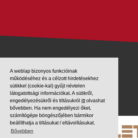
VÁLLALKOZÁSUNK
A weblap bizonyos funkcióinak
Letöltések
működéséhez és a célzott hirdetésekhez
Adatvédelem
sütikkel (cookie-kal) gyűjt névtelen
Impresszum
látogatottsági információkat. A sütikről,
engedélyezésükről és tiltásukról
itt
olvashat
PARTNEREINK
bővebben. Ha nem engedélyezi őket,
számítógépe böngészőjében bármikor
beállíthatja a tiltásukat / eltávolításukat.
Bővebben