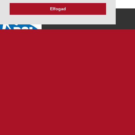
Elfogad
K&V ÚTINFORM
Autópálya díjak
Üzemanyag árak
Közlekedési korlátozások
Menetrendek
Panaszbejelentés