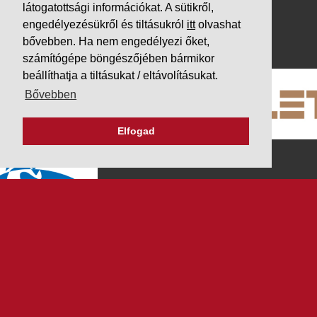
látogatottsági információkat. A sütikről,
Impresszum
engedélyezésükről és tiltásukról
itt
olvashat
PARTNEREINK
bővebben. Ha nem engedélyezi őket,
számítógépe böngészőjében bármikor
beállíthatja a tiltásukat / eltávolításukat.
Bővebben
Elfogad