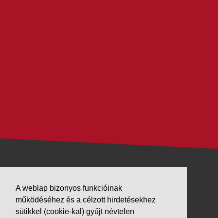
VÁLLALKOZÁSUNK
A weblap bizonyos funkcióinak
Letöltések
működéséhez és a célzott hirdetésekhez
Adatvédelem
sütikkel (cookie-kal) gyűjt névtelen