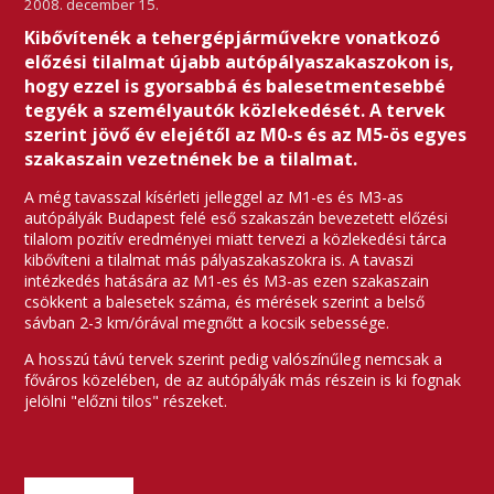
2008. december 15.
Kibővítenék a tehergépjárművekre vonatkozó
előzési tilalmat újabb autópályaszakaszokon is,
hogy ezzel is gyorsabbá és balesetmentesebbé
tegyék a személyautók közlekedését. A tervek
szerint jövő év elejétől az M0-s és az M5-ös egyes
szakaszain vezetnének be a tilalmat.
A még tavasszal kísérleti jelleggel az M1-es és M3-as
autópályák Budapest felé eső szakaszán bevezetett előzési
tilalom pozitív eredményei miatt tervezi a közlekedési tárca
kibővíteni a tilalmat más pályaszakaszokra is. A tavaszi
intézkedés hatására az M1-es és M3-as ezen szakaszain
csökkent a balesetek száma, és mérések szerint a belső
sávban 2-3 km/órával megnőtt a kocsik sebessége.
A hosszú távú tervek szerint pedig valószínűleg nemcsak a
főváros közelében, de az autópályák más részein is ki fognak
jelölni "előzni tilos" részeket.