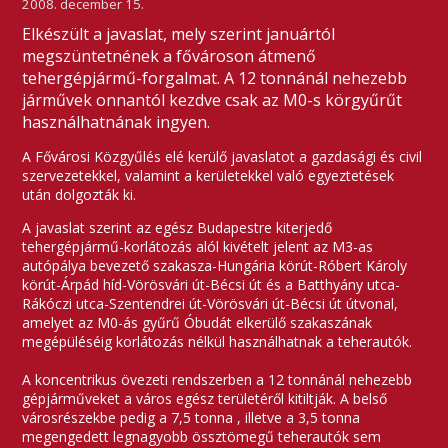
2008. december 15.
Elkészült a javaslat, mely szerint januártól
megszüntetnének a fővároson átmenő
tehergépjármű-forgalmat. A 12 tonnánál nehezebb
járművek onnantól kezdve csak az M0-s körgyűrűt
használhatnának ingyen.
A Fővárosi Közgyűlés elé kerülő javaslatot a gazdasági és civil
szervezetekkel, valamint a kerületekkel való egyeztetések
után dolgozták ki.
A javaslat szerint az egész Budapestre kiterjedő
tehergépjármű-korlátozás alól kivételt jelent az M3-as
autópálya bevezető szakasza-Hungária körút-Róbert Károly
körút-Árpád híd-Vörösvári út-Bécsi út és a Batthyány utca-
Rákóczi utca-Szentendrei út-Vörösvári út-Bécsi út útvonal,
amelyet az M0-ás gyűrű Óbudát elkerülő szakaszának
megépüléséig korlátozás nélkül használhatnak a teherautók.
A koncentrikus övezeti rendszerben a 12 tonnánál nehezebb
gépjárműveket a város egész területéről kitiltják. A belső
városrészekbe pedig a 7,5 tonna , illetve a 3,5 tonna
megengedett legnagyobb össztömegű teherautók sem