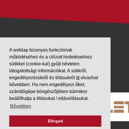
VÁLLALKOZÁSUNK
A weblap bizonyos funkcióinak
Letöltések
működéséhez és a célzott hirdetésekhez
Adatvédelem
sütikkel (cookie-kal) gyűjt névtelen
Impresszum
látogatottsági információkat. A sütikről,
engedélyezésükről és tiltásukról
itt
olvashat
PARTNEREINK
bővebben. Ha nem engedélyezi őket,
számítógépe böngészőjében bármikor
beállíthatja a tiltásukat / eltávolításukat.
Bővebben
Elfogad