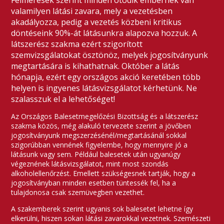
Felmérések szerint minden ötödik embernek van
valamilyen látási zavara, mely a vezetésben
akadályozza, pedig a vezetés közbeni kritikus
döntéseink 90%-át látásunkra alapozva hozzuk. A
látszerész szakma ezért szigorított
szemvizsgálatokat ösztönöz, melyek jogosítványunk
megtartására is kihathatnak. Október a látás
hónapja, ezért egy országos akció keretében több
helyen is ingyenes látásvizsgálatot kérhetünk. Ne
szalasszuk el a lehetőséget!
Az Országos Balesetmegelőzési Bizottság és a látszerész
szakma közös, még alakuló tervezete szerint a jövőben
jogosítványunk megszerzésénél/megtartásánál sokkal
szigorúbban vennének figyelembe, hogy mennyire jó a
látásunk vagy sem. Például balesetek után ugyanúgy
végeznének látásvizsgálatot, mint most szondás
alkoholellenőrzést. Emellett szükségesnek tartják, hogy a
jogosítványban minden esetben tüntessék fel, ha a
tulajdonosa csak szemüvegben vezethet.
A szakemberek szerint ugyanis sok balesetet lehetne így
elkerülni, hiszen sokan látási zavarokkal vezetnek. Szemészeti