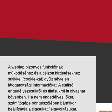
VÁLLALKOZÁSUNK
A weblap bizonyos funkcióinak
Letöltések
működéséhez és a célzott hirdetésekhez
Adatvédelem
sütikkel (cookie-kal) gyűjt névtelen
Impresszum
látogatottsági információkat. A sütikről,
engedélyezésükről és tiltásukról
itt
olvashat
PARTNEREINK
bővebben. Ha nem engedélyezi őket,
számítógépe böngészőjében bármikor
beállíthatja a tiltásukat / eltávolításukat.