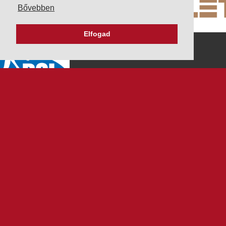
Bővebben
Elfogad
K&V ÚTINFORM
Autópálya díjak
Üzemanyag árak
Közlekedési korlátozások