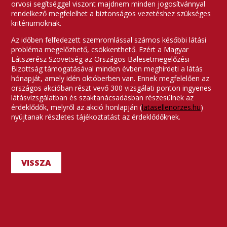
orvosi segítséggel viszont majdnem minden jogosítvánnyal
rendelkező megfelelhet a biztonságos vezetéshez szükséges
kritériumoknak.
Az időben felfedezett szemromlással számos későbbi látási
probléma megelőzhető, csökkenthető. Ezért a Magyar
Látszerész Szövetség az Országos Balesetmegelőzési
Bizottság támogatásával minden évben meghirdeti a látás
hónapját, amely idén októberben van. Ennek megfelelően az
országos akcióban részt vevő 300 vizsgálati ponton ingyenes
látásvizsgálatban és szaktanácsadásban részesülnek az
érdeklődők, melyről az akció honlapján (
latasellenorzes.hu
)
nyújtanak részletes tájékoztatást az érdeklődőknek.
VISSZA