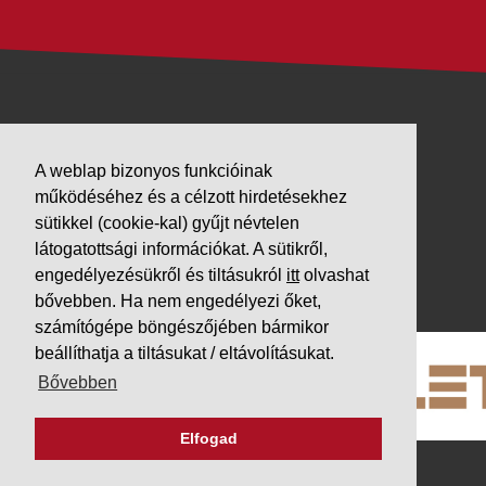
VÁLLALKOZÁSUNK
A weblap bizonyos funkcióinak
Letöltések
működéséhez és a célzott hirdetésekhez
Adatvédelem
sütikkel (cookie-kal) gyűjt névtelen
Impresszum
látogatottsági információkat. A sütikről,
engedélyezésükről és tiltásukról
itt
olvashat
PARTNEREINK
bővebben. Ha nem engedélyezi őket,
számítógépe böngészőjében bármikor
beállíthatja a tiltásukat / eltávolításukat.
Bővebben
Elfogad