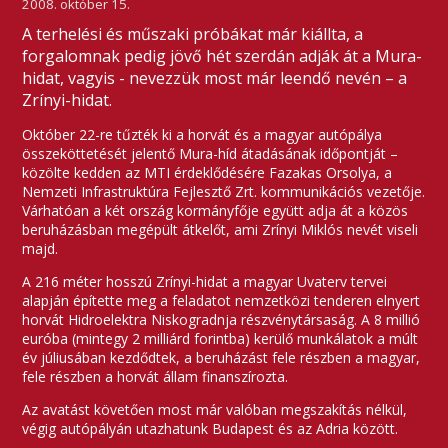
2008. október 15.
A terhelési és műszaki próbákat már kiállta, a
forgalomnak pedig jövő hét szerdán adják át a Mura-
hidat, vagyis - nevezzük most már leendő nevén – a
Zrínyi-hidat.
Október 22-re tűzték ki a horvát és a magyar autópálya
összeköttetését jelentő Mura-híd átadásának időpontját –
közölte kedden az MTI érdeklődésére Fazakas Orsolya, a
Nemzeti Infrastruktúra Fejlesztő Zrt. kommunikációs vezetője.
Várhatóan a két ország kormányfője együtt adja át a közös
beruházásban megépült átkelőt, ami Zrínyi Miklós nevét viseli
majd.
A 216 méter hosszú Zrínyi-hidat a magyar Uvaterv tervei
alapján építette meg a feladatot nemzetközi tenderen elnyert
horvát Hidroelektra Niskogradnja részvénytársaság. A 8 millió
euróba (mintegy 2 milliárd forintba) kerülő munkálatok a múlt
év júliusában kezdődtek, a beruházást fele részben a magyar,
fele részben a horvát állam finanszírozta.
Az avatást követően most már valóban megszakítás nélkül,
végig autópályán utazhatunk Budapest és az Adria között.