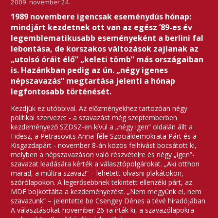
2009. november 24.
1989 novembere igencsak eseménydús hónap:
mindjárt kezdetnek ott van az egész ’89-es év
legemblematikusabb eseményeként a berlini fal
lebontása, de korszakos változások zajlanak az
„utolsó óráit élő” „keleti tömb” más országaiban
is. Hazánkban pedig az ún. „négy igenes
népszavazás” megtartása jelenti a hónap
legfontosabb történését.
Kezdjük ez utóbbival. Az előzményekhez tartozóan négy
politikai szervezet - a szavazást még szeptemberben
kezdeményező SZDSZ-en kívül a „négy igen” oldalán állt a
Fidesz, a Petrasovits Anna-féle Szociáldemokrata Párt és a
Kisgazdapárt - november 8-án közös felhívást bocsátott ki,
melyben a népszavazáson való részvételre és négy „igen”-
szavazat leadására kérték a választópolgárokat. „Aki otthon
marad, a múltra szavaz!” – lehetett olvasni plakátokon,
szórólapokon. A legerősebbnek tekintett ellenzéki párt, az
MDF bojkottálta a kezdeményezést. „Nem megyünk el, nem
szavazunk” – jelentette be Csengey Dénes a tévé híradójában.
A választásokat november 26-ra írták ki, a szavazólapokra