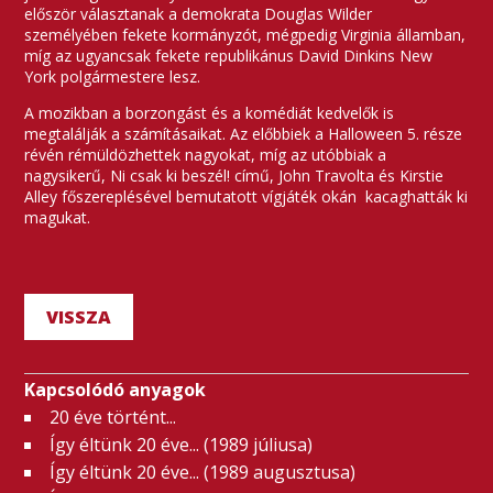
először választanak a demokrata Douglas Wilder
személyében fekete kormányzót, mégpedig Virginia államban,
míg az ugyancsak fekete republikánus David Dinkins New
York polgármestere lesz.
A mozikban a borzongást és a komédiát kedvelők is
megtalálják a számításaikat. Az előbbiek a Halloween 5. része
révén rémüldözhettek nagyokat, míg az utóbbiak a
nagysikerű, Ni csak ki beszél! című, John Travolta és Kirstie
Alley főszereplésével bemutatott vígjáték okán kacaghatták ki
magukat.
VISSZA
Kapcsolódó anyagok
20 éve történt...
Így éltünk 20 éve... (1989 júliusa)
Így éltünk 20 éve... (1989 augusztusa)