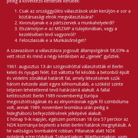
pedig a következő kérdések kerültek:
Csak az országgyűlési választások után kerüljön-e sor a
köztársasági elnök megválasztására?
Kivonuljanak-e a pártszervek a munkahelyekről?
Elszámoljon-e az MSZMP a tulajdonában, vagy a
kezelésében levő vagyonról?
Feloszlassák-e a Munkásőrséget?
A szavazáson a választásra jogosult állampolgárok 58,03%-a
vett részt és mind a négy kérdésben az „igenek” győztek.
1961. augusztus 13-án szögesdróttal választották el Berlin
keleti és nyugati felét. Ezt váltotta fel később a betonból épült
és védelmi zónákkal határolt fal, amely létezésének szűk
három évtizede alatt egyre kifinomultabb, a szökést szinte
teljesen lehetetlenné tevő határzárrá alakult. A fallal
kettéosztott Berlin 1989 novemberéig Európa
megosztottságának és az elnyomásnak egyik fő szimbóluma
volt, annak 1989. novemberi leomlása után pedig a
hidegháború befejeződésének jelképévé alakult.
E hónap 9-ik napján, egészen pontosan 18 óra 57 perckor az
NDK kormánya bejelenti a kelet-berlini határok megnyitását. A
hír valóságos bombaként robban. Pillanatok alatt NDK
polgárok ezrei tódulnak Trabantjaikon, Wartburgjaikon, vagy