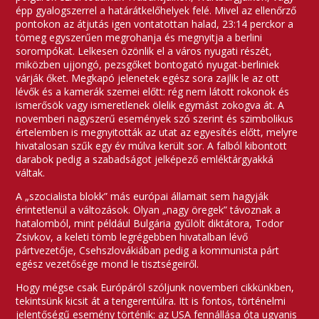
épp gyalogszerrel a határátkelőhelyek felé. Mivel az ellenőrző
pontokon az átjutás igen vontatottan halad, 23:14 perckor a
tömeg egyszerűen megrohanja és megnyitja a berlini
sorompókat. Lelkesen özönlik el a város nyugati részét,
miközben ujjongó, pezsgőket bontogató nyugat-berliniek
várják őket. Megkapó jelenetek egész sora zajlik le az ott
lévők és a kamerák szemei előtt: rég nem látott rokonok és
ismerősök vagy ismeretlenek ölelik egymást zokogva át. A
novemberi nagyszerű események szó szerint és szimbolikus
értelemben is megnyitották az utat az egyesítés előtt, melyre
hivatalosan szűk egy év múlva került sor. A falból kibontott
darabok pedig a szabadságot jelképező emléktárgyakká
váltak.
A „szocialista blokk” más európai államait sem hagyják
érintetlenül a változások. Olyan „nagy öregek” távoznak a
hatalomból, mint például Bulgária gyűlölt diktátora, Todor
Zsivkov, a keleti tömb legrégebben hivatalban lévő
pártvezetője, Csehszlovákiában pedig a kommunista párt
egész vezetősége mond le tisztségeiről.
Hogy mégse csak Európáról szóljunk novemberi cikkünkben,
tekintsünk kicsit át a tengerentúlra. Itt is fontos, történelmi
jelentőségű esemény történik: az USA fennállása óta ugyanis