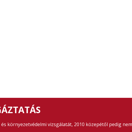
GÁZTATÁS
 és környezetvédelmi vizsgálatát, 2010 közepétől pedig nem