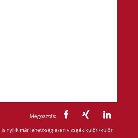
Megosztás:
 is nyílik már lehetőség ezen vizsgák külön-külön