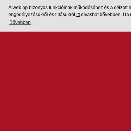
Letöltések
Adatvédelem
A weblap bizonyos funkcióinak működéséhez és a célzott hird
engedélyezésükről és tiltásukról
itt
olvashat bővebben. Ha ne
Impresszum
Bővebben
PARTNEREINK