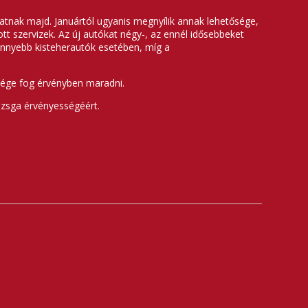
lhatnak majd. Januártól ugyanis megnyílik annak lehetősége,
tt szervizek. Az új autókat négy-, az ennél idősebbeket
könnyebb kisteherautók esetében, míg a
ősége fog érvényben maradni.
 vizsga érvényességéért.