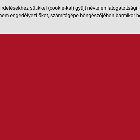
etésekhez sütikkel (cookie-kal) gyűjt névtelen látogatottsági in
m engedélyezi őket, számítógépe böngészőjében bármikor beállít