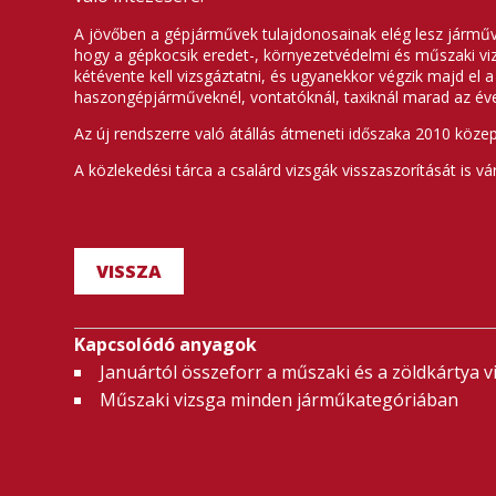
A jövőben a gépjárművek tulajdonosainak elég lesz járművüke
hogy a gépkocsik eredet-, környezetvédelmi és műszaki vizs
kétévente kell vizsgáztatni, és ugyanekkor végzik majd el 
haszongépjárműveknél, vontatóknál, taxiknál marad az éve
Az új rendszerre való átállás átmeneti időszaka 2010 köze
A közlekedési tárca a csalárd vizsgák visszaszorítását is vá
VISSZA
Kapcsolódó anyagok
Januártól összeforr a műszaki és a zöldkártya v
Műszaki vizsga minden járműkategóriában