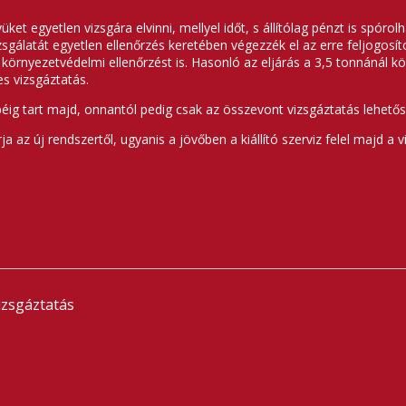
t egyetlen vizsgára elvinni, mellyel időt, s állítólag pénzt is spóro
gálatát egyetlen ellenőrzés keretében végezzék el az erre feljogosíto
a környezetvédelmi ellenőrzést is. Hasonló az eljárás a 3,5 tonnánál 
s vizsgáztatás.
péig tart majd, onnantól pedig csak az összevont vizsgáztatás lehet
rja az új rendszertől, ugyanis a jövőben a kiállító szerviz felel majd a
izsgáztatás