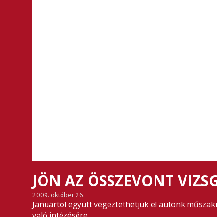
JÖN AZ ÖSSZEVONT VIZS
2009. október 26.
Januártól együtt végeztethetjük el autónk műszaki
való intézésére.