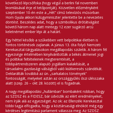
következő lépcsőfoka (hogy végül a berlini fal novemberi
leomlásával érje el tetőpontját). Közvetlen előzményként
szeptember 10-én este a „Hét” című televíziós műsorban
Horn Gyula akkori külügyminiszter jelentette be a nevezetes
döntést. Beszédes adat, hogy a szimbolikus drótátvágást
követő három nap alatt mintegy 12 ezer sugárzó arcú
keletnémet ember lépi át a határt.
Egy héttel később a szűkebben vett belpolitikai életben is
fontos történések zajlanak. A június 13. óta folyó Nemzeti
Kerekasztal-tárgyalásokon megállapodás születik. A három fél
egyezsége értelmében kinyilvánították a békés átmenet jogi
és politikai feltételeinek megteremtését, a
többpártrendszeren alapuló jogállam kialakítását, a
társadalmi-gazdasági válságból való kiútkeresés szándékát.
Deklarálták továbbá az ún. „sarkalatos törvények”
fontosságát, melyeket aztán az országgyűlés őszi ülésszaka
alatt (szep. 26 – okt 28. között) el is fogadnak.
A nagy megállapodási „hullámban” bombaként robban, hogy
az SZDSZ és a FIDESZ, bár üdvözlik az elért eredményeket,
nem írják alá az egyezséget. Az ok: az Ellenzéki Kerekasztal
többi tagja elfogadta, hogy a köztársasági elnököt még egy
kérdéses legitimitású parlament válassza meg. Az SZDSZ