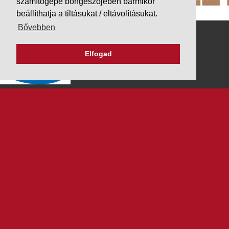
számítógépe böngészőjében bármikor
beállíthatja a tiltásukat / eltávolításukat.
Bővebben
Elfogad
K&V ÚTINFORM
Autópálya díjak
Üzemanyag árak
Közlekedési korlátozások
Menetrendek