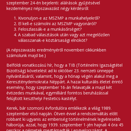
szeptember 24-én bejelenti: aláírások gyűjtésével
kezdeményez népszavazást négy kérdésről:
Kivonuljon-e az MSZMP a munkahelyekről?
El kell-e számolni az MSZMP vagyonáról?
Feloszlassák-e a munkásőrséget?
A szabad választások után vagy azt megelőzően
válasszanak-e köztársasági elnököt?
(A népszavazás eredményéről novemberi cikkünkben
számolunk majd be.)
Belföldi vonatkozású hír, hogy a TIB (Történelmi Igazságtétel
Bizottság) követelést ad ki október 23. nemzeti ünneppé
nyilvánításáról, valamint, hogy a hónap végén alakul meg a
Kereszténydemokrata Néppárt. A hazai kulturális életet érintő
esemény, hogy szeptember 16-án felavatják a majd két
évtizedes munkával, egymilliárd forintos beruházással
felújított keszthelyi Festetics-kastélyt.
Kerek, bár szomorú évfordulóra emlékezik a világ 1989.
szeptember első napján. Ötven évvel a rendszerváltás előtt
robbant ki ugyanis az emberiség történelmének legvéresebb
háborúja, azzal, hogy 1939. szeptember 1-jén hajnali 4 óra 45
perckor a németek megtámadták Lengyelországot. A