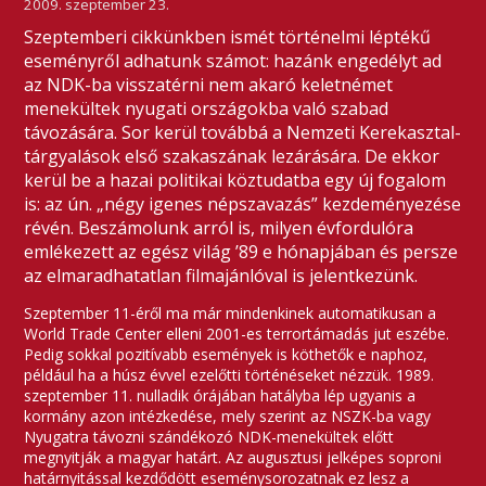
2009. szeptember 23.
Szeptemberi cikkünkben ismét történelmi léptékű
eseményről adhatunk számot: hazánk engedélyt ad
az NDK-ba visszatérni nem akaró keletnémet
menekültek nyugati országokba való szabad
távozására. Sor kerül továbbá a Nemzeti Kerekasztal-
tárgyalások első szakaszának lezárására. De ekkor
kerül be a hazai politikai köztudatba egy új fogalom
is: az ún. „négy igenes népszavazás” kezdeményezése
révén. Beszámolunk arról is, milyen évfordulóra
emlékezett az egész világ ’89 e hónapjában és persze
az elmaradhatatlan filmajánlóval is jelentkezünk.
Szeptember 11-éről ma már mindenkinek automatikusan a
World Trade Center elleni 2001-es terrortámadás jut eszébe.
Pedig sokkal pozitívabb események is köthetők e naphoz,
például ha a húsz évvel ezelőtti történéseket nézzük. 1989.
szeptember 11. nulladik órájában hatályba lép ugyanis a
kormány azon intézkedése, mely szerint az NSZK-ba vagy
Nyugatra távozni szándékozó NDK-menekültek előtt
megnyitják a magyar határt. Az augusztusi jelképes soproni
határnyitással kezdődött eseménysorozatnak ez lesz a