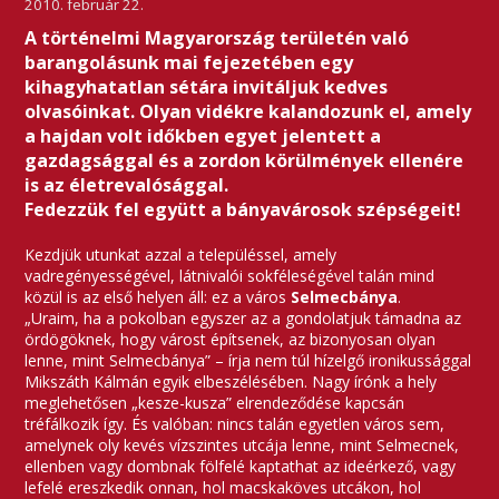
2010. február 22.
A történelmi Magyarország területén való
barangolásunk mai fejezetében egy
kihagyhatatlan sétára invitáljuk kedves
olvasóinkat. Olyan vidékre kalandozunk el, amely
a hajdan volt időkben egyet jelentett a
gazdagsággal és a zordon körülmények ellenére
is az életrevalósággal.
Fedezzük fel együtt a bányavárosok szépségeit!
Kezdjük utunkat azzal a településsel, amely
vadregényességével, látnivalói sokféleségével talán mind
közül is az első helyen áll: ez a város
Selmecbánya
.
„Uraim, ha a pokolban egyszer az a gondolatjuk támadna az
ördögöknek, hogy várost építsenek, az bizonyosan olyan
lenne, mint Selmecbánya” – írja nem túl hízelgő ironikussággal
Mikszáth Kálmán egyik elbeszélésében. Nagy írónk a hely
meglehetősen „kesze-kusza” elrendeződése kapcsán
tréfálkozik így. És valóban: nincs talán egyetlen város sem,
amelynek oly kevés vízszintes utcája lenne, mint Selmecnek,
ellenben vagy dombnak fölfelé kaptathat az ideérkező, vagy
lefelé ereszkedik onnan, hol macskaköves utcákon, hol