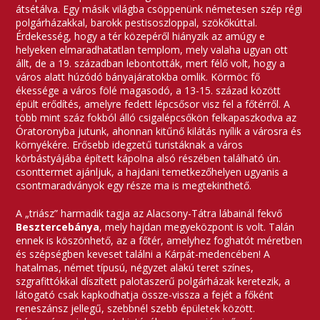
átsétálva. Egy másik világba csöppenünk németesen szép régi
polgárházakkal, barokk pestisoszloppal, szökőkúttal.
Érdekesség, hogy a tér közepéről hiányzik az amúgy e
helyeken elmaradhatatlan templom, mely valaha ugyan ott
állt, de a 19. században lebontották, mert félő volt, hogy a
város alatt húzódó bányajáratokba omlik. Körmöc fő
ékessége a város fölé magasodó, a 13-15. század között
épült erődítés, amelyre fedett lépcsősor visz fel a főtérről. A
több mint száz fokból álló csigalépcsőkön felkapaszkodva az
Óratoronyba jutunk, ahonnan kitűnő kilátás nyílik a városra és
környékére. Erősebb idegzetű turistáknak a város
körbástyájába épített kápolna alsó részében található ún.
csonttermet ajánljuk, a hajdani temetkezőhelyen ugyanis a
csontmaradványok egy része ma is megtekinthető.
A „triász” harmadik tagja az Alacsony-Tátra lábainál fekvő
Besztercebánya
, mely hajdan megyeközpont is volt. Talán
ennek is köszönhető, az a főtér, amelyhez foghatót méretben
és szépségben keveset találni a Kárpát-medencében! A
hatalmas, német típusú, négyzet alakú teret színes,
szgrafittókkal díszített palotaszerű polgárházak keretezik, a
látogató csak kapkodhatja össze-vissza a fejét a főként
reneszánsz jellegű, szebbnél szebb épületek között.