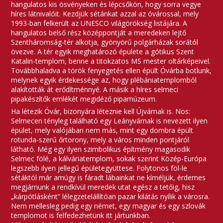
hangulatos kis ösvényeken és lépcsőkön, hogy sorra vegye
híres látnivalóit. Kezdjük sétánkat azzal az óvárossal, mely
1993-ban felkerült az UNESCO világörökség listájára. A
hangulatos belső rész középpontját a meredeken lejtő
Szentháromság-tér alkotja, gyönyörű polgárházak sorától
övezve. A tér egyik meghatározó épülete a gótikus Szent
Katalin-templom, benne a titokzatos MS mester oltárképeivel.
Továbbhaladva a török fenyegetés ellen épült Óvárba botlunk,
melynek egyik érdekessége az, hogy plébániatemplomból
alakították át erődítménnyé. A másik a híres selmeci
pipakészítők emlékét megidéző pipamúzeum.
Ha létezik Óvár, bizonyára léteznie kell Újvárnak is. Nos:
Selmecen tényleg található egy Leányvárnak is nevezett ilyen
épület, mely valójában nem más, mint egy dombra épült
rotunda-szerű őrtorony, mely a város minden pontjáról
látható. Még egy ilyen szimbolikus építmény magasodik
Selmec fölé, a kálváriatemplom, sokak szerint Közép-Európa
legszebb ilyen jellegű épületegyüttese. Folytonos föl-le
sétáktól már amúgy is fáradt lábainkat ne kíméljük, érdemes
megjárnunk a rendkívül meredek utat egész a tetőig, hisz
„kárpótlásként” lélegzetelállítóan pazar kilátás nyílik a városra.
Nem mellesleg pedig egy német, egy magyar és egy szlovák
templomot is felfedezhetünk itt jártunkban.