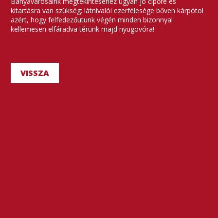
Bányavárosaink megtekintéséhez ugyan jó cipőre és
kitartásra van szükség: látnivalói ezerfélesége bőven kárpótol
azért, hogy felfedezőutunk végén minden bizonnyal
kellemesen elfáradva térünk majd nyugovóra!
VISSZA