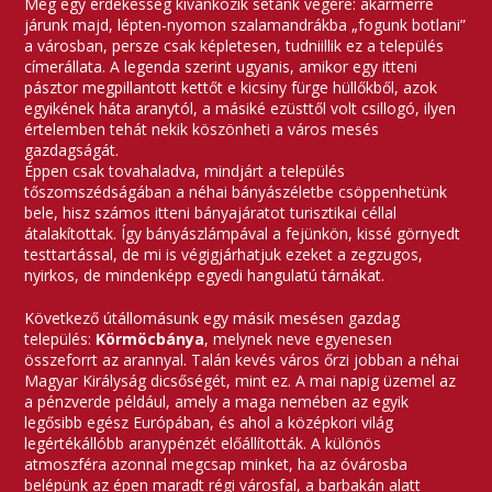
Még egy érdekesség kívánkozik sétánk végére: akármerre
járunk majd, lépten-nyomon szalamandrákba „fogunk botlani”
a városban, persze csak képletesen, tudniillik ez a település
címerállata. A legenda szerint ugyanis, amikor egy itteni
pásztor megpillantott kettőt e kicsiny fürge hüllőkből, azok
egyikének háta aranytól, a másiké ezüsttől volt csillogó, ilyen
értelemben tehát nekik köszönheti a város mesés
gazdagságát.
Éppen csak tovahaladva, mindjárt a település
tőszomszédságában a néhai bányászéletbe csöppenhetünk
bele, hisz számos itteni bányajáratot turisztikai céllal
átalakítottak. Így bányászlámpával a fejünkön, kissé görnyedt
testtartással, de mi is végigjárhatjuk ezeket a zegzugos,
nyirkos, de mindenképp egyedi hangulatú tárnákat.
Következő útállomásunk egy másik mesésen gazdag
település:
Körmöcbánya
, melynek neve egyenesen
összeforrt az arannyal. Talán kevés város őrzi jobban a néhai
Magyar Királyság dicsőségét, mint ez. A mai napig üzemel az
a pénzverde például, amely a maga nemében az egyik
legősibb egész Európában, és ahol a középkori világ
legértékállóbb aranypénzét előállították. A különös
atmoszféra azonnal megcsap minket, ha az óvárosba
belépünk az épen maradt régi városfal, a barbakán alatt