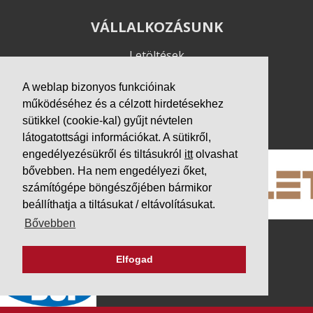
VÁLLALKOZÁSUNK
Letöltések
Adatvédelem
A weblap bizonyos funkcióinak
Impresszum
működéséhez és a célzott hirdetésekhez
sütikkel (cookie-kal) gyűjt névtelen
PARTNEREINK
látogatottsági információkat. A sütikről,
engedélyezésükről és tiltásukról
itt
olvashat
bővebben. Ha nem engedélyezi őket,
számítógépe böngészőjében bármikor
beállíthatja a tiltásukat / eltávolításukat.
Bővebben
Elfogad