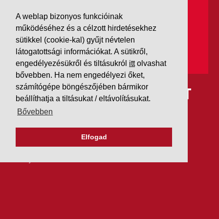
A weblap bizonyos funkcióinak
működéséhez és a célzott hirdetésekhez
sütikkel (cookie-kal) gyűjt névtelen
látogatottsági információkat. A sütikről,
engedélyezésükről és tiltásukról
itt
olvashat
bővebben. Ha nem engedélyezi őket,
számítógépe böngészőjében bármikor
IDÉN IS AAA MINŐSÍTÉST
beállíthatja a tiltásukat / eltávolításukat.
KAPOTT A K&V A DUN &
Bővebben
BRADSTREETTŐL
Elfogad
2026. július 21.
Szeretjük az ismétléseket: vállalatunk ebben az évben
is elnyerte a Dun & Bradstreet legmagasabb, AAA
pénzügyi minősítését, amire -valljuk be- igazán
büszkék vagyunk.