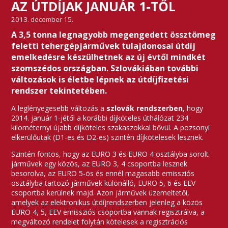
AZ ÚTDÍJAK JANUÁR 1-TŐL
2013. december 15.
A 3,5 tonna legnagyobb megengedett össztömeg
feletti tehergépjárművek tulajdonosai útdíj
emelkedésre készülhetnek az új évtől mindkét
szomszédos országban. Szlovákiában további
változások is életbe lépnek az útdíjfizetési
rendszer tekintetében.
A leglényegesebb változás a
szlovák rendszerben
, hogy
2014. január 1-jétől a korábbi díjköteles úthálózat 234
kilométernyi újabb díjköteles szakaszokkal bővül. A pozsonyi
elkerülőutak (D1-es és D2-es) szintén díjkötelesek lesznek.
Szintén fontos, hogy az EURO 3 és EURO 4 osztályba sorolt
járművek egy közös, az EURO 3, 4 csoportba lesznek
besorolva, az EURO 5-ös és ennél magasabb emissziós
osztályba tartozó járművek különálló, EURO 5, 6 és EEV
csoportba kerülnek majd. Azon járművek üzemeltetői,
amelyek az elektronikus útdíjrendszerben jelenleg a közös
EURO 4, 5, EEV emissziós csoportba vannak regisztrálva, a
megváltozó rendelet folytán kötelesek a regisztrációs