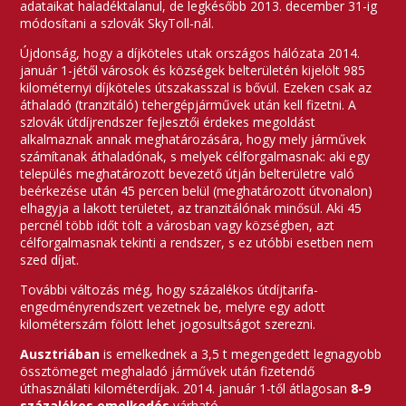
adataikat haladéktalanul, de legkésőbb 2013. december 31-ig
módosítani a szlovák SkyToll-nál.
Újdonság, hogy a díjköteles utak országos hálózata 2014.
január 1-jétől városok és községek belterületén kijelölt 985
kilométernyi díjköteles útszakasszal is bővül. Ezeken csak az
áthaladó (tranzitáló) tehergépjárművek után kell fizetni. A
szlovák útdíjrendszer fejlesztői érdekes megoldást
alkalmaznak annak meghatározására, hogy mely járművek
számítanak áthaladónak, s melyek célforgalmasnak: aki egy
település meghatározott bevezető útján belterületre való
beérkezése után 45 percen belül (meghatározott útvonalon)
elhagyja a lakott területet, az tranzitálónak minősül. Aki 45
percnél több időt tölt a városban vagy községben, azt
célforgalmasnak tekinti a rendszer, s ez utóbbi esetben nem
szed díjat.
További változás még, hogy százalékos útdíjtarifa-
engedményrendszert vezetnek be, melyre egy adott
kilométerszám fölött lehet jogosultságot szerezni.
Ausztriában
is emelkednek a 3,5 t megengedett legnagyobb
össztömeget meghaladó járművek után fizetendő
úthasználati kilométerdíjak. 2014. január 1-től átlagosan
8-9
százalékos emelkedés
várható.