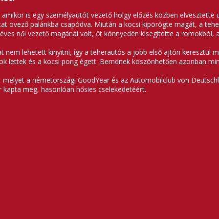
amikor is egy személyautót vezető hölgy előzés közben elvesztette u
t övező palánkba csapódva. Miután a kocsi kipörögte magát, a teher
2 éves női vezető magánál volt, őt könnyedén kisegítette a romokból,
nem lehetett kinyitni, így a teherautós a jobb első ajtón keresztül m
gok lettek és a kocsi porig égett. Berndnek köszönhetően azonban mi
jat, melyet a németországi GoodYear és az Automobilclub von Deuts
r kapta meg, hasonlóan hősies cselekedetéért.