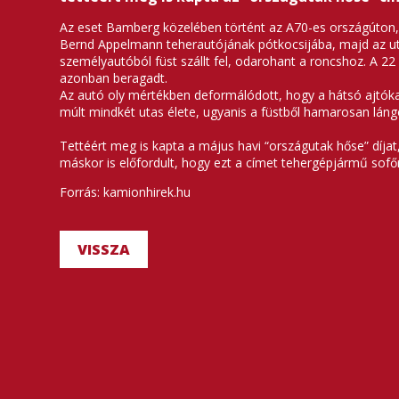
Az eset Bamberg közelében történt az A70-es országúton, 
Bernd Appelmann teherautójának pótkocsijába, majd az uta
személyautóból füst szállt fel, odarohant a roncshoz. A 2
azonban beragadt.
Az autó oly mértékben deformálódott, hogy a hátsó ajtókat 
múlt mindkét utas élete, ugyanis a füstből hamarosan lán
Tettéért meg is kapta a május havi “országutak hőse” dí
máskor is előfordult, hogy ezt a címet tehergépjármű sofő
Forrás: kamionhirek.hu
VISSZA