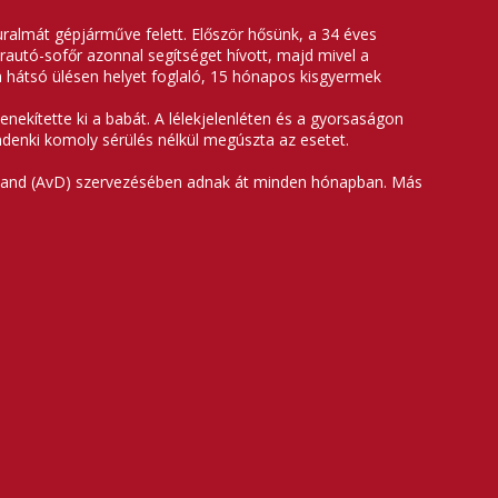
ralmát gépjárműve felett. Először hősünk, a 34 éves
autó-sofőr azonnal segítséget hívott, majd mivel a
 a hátsó ülésen helyet foglaló, 15 hónapos kisgyermek
enekítette ki a babát. A lélekjelenléten és a gyorsaságon
ndenki komoly sérülés nélkül megúszta az esetet.
chland (AvD) szervezésében adnak át minden hónapban. Más