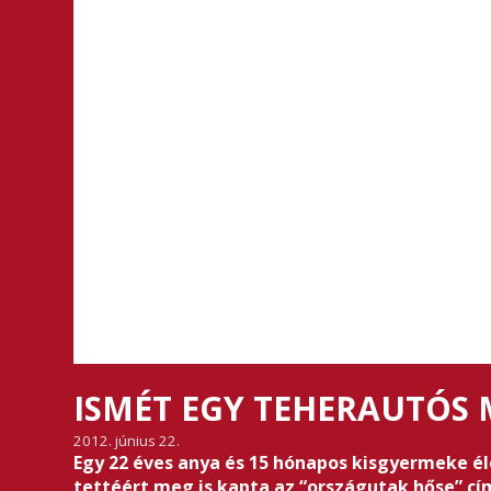
ISMÉT EGY TEHERAUTÓS 
2012. június 22.
Egy 22 éves anya és 15 hónapos kisgyermeke él
tettéért meg is kapta az “országutak hőse” cí