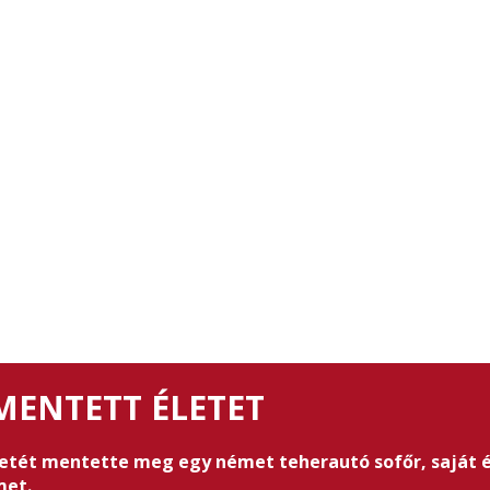
MENTETT ÉLETET
etét mentette meg egy német teherautó sofőr, saját éle
met.