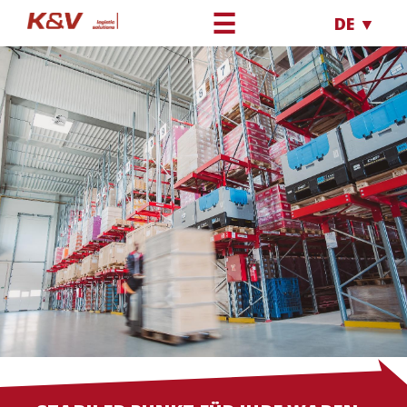
☰
DE ▼