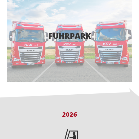
FUHRPARK
Ez az oldal csak Magyar nyelven létezik!
2026
AJÁNLATOT KÉREK