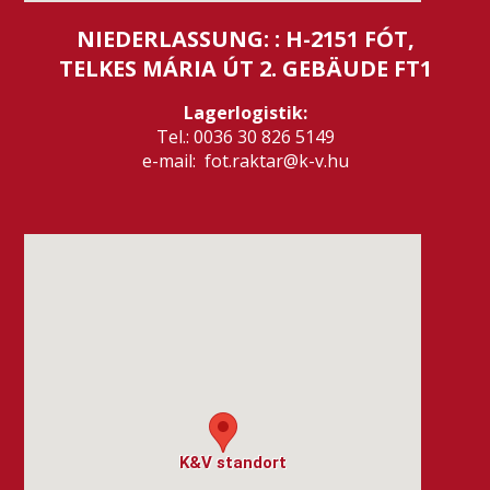
NIEDERLASSUNG: : H-2151 FÓT,
TELKES MÁRIA ÚT 2. GEBÄUDE FT1
Lagerlogistik:
Tel.: 0036 30 826 5149
e-mail: fot.raktar@k-v.hu
K&V standort
K&V standort