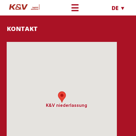
☰
DE ▼
KONTAKT
K&V niederlassung
K&V niederlassung