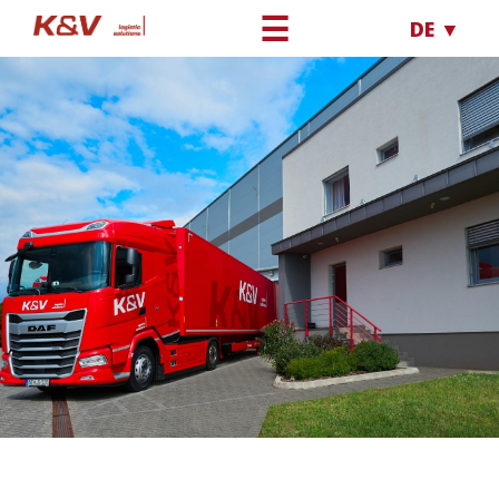
☰
DE ▼