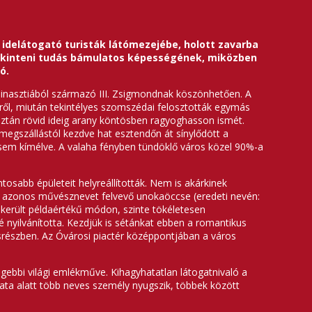
idelátogató turisták látómezejébe, holott zavarba
tekinteni tudás bámulatos képességének, miközben
ó.
sa-dinasztiából származó III. Zsigmondnak köszönhetően. A
éről, miután tekintélyes szomszédai felosztották egymás
y aztán rövid ideig arany köntösben ragyoghasson ismét.
megszállástól kezdve hat esztendőn át sínylődött a
t sem kímélve. A valaha fényben tündöklő város közel 90%-a
tosabb épületeit helyreállították. Nem is akárkinek
gy azonos művésznevet felvevő unokaöccse (eredeti nevén:
ikerült példaértékű módon, szinte tökéletesen
 nyilvánította. Kezdjük is sétánkat ebben a romantikus
srészben. Az Óvárosi piactér középpontjában a város
gebbi világi emlékműve. Kihagyhatatlan látogatnivaló a
ata alatt több neves személy nyugszik, többek között