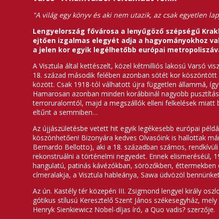
"A világ egy könyv és aki nem utazik, az csak egyetlen lap
Lengyelország fővárosa a lenyűgöző szépségű Krakk
ejtően izgalmas elegyét adja a hagyományokhoz va
a jelen kor egyik legélhetőbb európai metropoliszáv
A Visztula által kettészelt, közel kétmilliós lakosú Varsó 
18. század második felében azonban sötét kor köszöntött L
között. Csak 1918-tól válhatott újra független állammá, így
Hamarosan azonban minden korábbinál nagyobb pusztítást k
terroruralomtól, majd a megszállók elleni felkelések miatt
eltűnt a semmiben…
Az újjászületésbe vetett hit egyik legékesebb európai példá
köszönhetően! Bizonyára kedves Olvasóink is hallottak már
Bernardo Bellotto), aki a 18. században számos, rendkívül
rekonstruálni a történelmi negyedet. Ennek elismeréséül, 
hangulatú, patinás kávézókban, sörözőkben, éttermekben é
címeralakja, a Visztula hableánya, Sawa üdvözöl bennünke
Az ún. Kastély tér közepén III. Zsigmond lengyel király o
gótikus stílusú Keresztelő Szent János székesegyház, mely
Henryk Sienkiewicz Nobel-díjas író, a Quo vadis? szerzője.