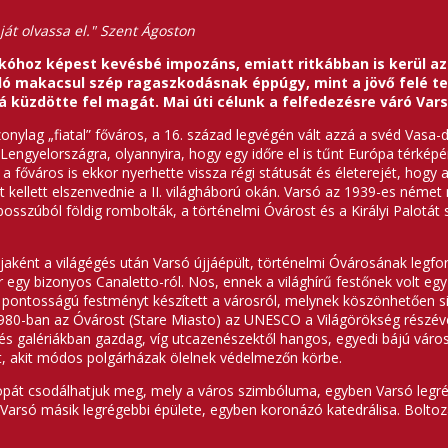
ját olvassa el." Szent Ágoston
óhoz képest kevésbé impozáns, emiatt ritkábban is kerül az 
ló makacsul szép ragaszkodásnak éppúgy, mint a jövő felé 
á küzdötte fel magát. Mai úti célunk a felfedezésre váró Vars
viszonylag „fiatal” főváros, a 16. század legvégén vált azzá a svéd Va
engyelországra, olyannyira, hogy egy időre el is tűnt Európa térkép
 a főváros is ekkor nyerhette vissza régi státusát és életerejét, hog
ellett elszenvednie a II. világháború okán. Varsó az 1939-es német 
 bosszúból földig rombolták, a történelmi Óvárost és a Királyi Palotá
jaként a világégés után Varsó újjáépült, történelmi Óvárosának legfon
 egy bizonyos Canaletto-ról. Nos, ennek a világhírű festőnek volt e
i pontosságú festményt készített a városról, melynek köszönhetően s
1980-ban az Óvárost (Stare Miasto) az UNESCO a Világörökség részévé
s galériákban gazdag, víg utcazenészektől hangos, egyedi bájú váro
t, akit módos polgárházak ölelnek védelmezőn körbe.
szlopát csodálhatjuk meg, mely a város szimbóluma, egyben Varsó legré
 Varsó másik legrégebbi épülete, egyben koronázó katedrálisa. Boltoz