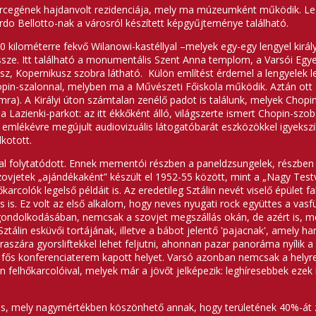
óvia hercegének hajdanvolt rezidenciája, mely ma múzeumként működik
rdo Bellotto-nak a városról készített képgyűjteménye található.
a 10 kilométerre fekvő Wilanowi-kastéllyal –melyek egy-egy lengyel kir
 össze. Itt található a monumentális Szent Anna templom, a Varsói Egye
sz, Kopernikusz szobra látható. Külön említést érdemel a lengyelek
pin-szalonnal, melyben ma a Művészeti Főiskola működik. Aztán ott a
ra). A Királyi úton számtalan zenélő padot is találunk, melyek Chopi
a Lazienki-parkot: az itt ékkőként álló, világszerte ismert Chopin-sz
mlékévre megújult audiovizuális látogatóbarát eszközökkel igyekszik
kotott.
al folytatódott. Ennek mementói részben a paneldzsungelek, részben 
vjetek „ajándékaként” készült el 1952-55 között, mint a „Nagy Testvé
rcolók legelső példáit is. Az eredetileg Sztálin nevét viselő épület fa
s is. Ez volt az első alkalom, hogy neves nyugati rock együttes a vas
gondolkodásában, nemcsak a szovjet megszállás okán, de azért is, me
ztálin esküvői tortájának, illetve a bábot jelentő 'pajacnak', amely ha
raszára gyorsliftekkel lehet feljutni, ahonnan pazar panoráma nyílik a 
s konferenciaterem kapott helyet. Varsó azonban nemcsak a helyreáll
n felhőkarcolóival, melyek már a jövőt jelképezik: leghíresebbek eze
s, mely nagymértékben köszönhető annak, hogy területének 40%-át zöl