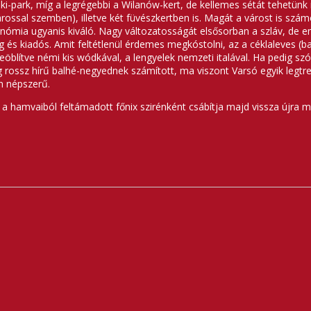
ki-park, míg a legrégebbi a Wilanów-kert, de kellemes sétát tehetünk
várossal szemben), illetve két füvészkertben is. Magát a várost is szám
ronómia ugyanis kiváló. Nagy változatosságát elsősorban a szláv, de
s kiadós. Amit feltétlenül érdemes megkóstolni, az a céklaleves (barsz
blítve némi kis wódkával, a lengyelek nemzeti italával. Ha pedig szó
g rossz hírű balhé-negyednek számított, ma viszont Varsó egyik legt
n népszerű.
 a hamvaiból feltámadott főnix szirénként csábítja majd vissza újra m