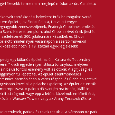
. Legértékesebb terme nem meglepő módon az ún. Canaletto-
ály kedvelt tartózkodási helyeként írták be magukat Varsó
tem épülete, az Elnöki Palota, illetve a Lengyel
 legnagyobb zeneszerzőjének, Fryderyk Chopinnek emlékét
 Szent Kereszt templom, ahol Chopin szívét őrzik (testét
n születésének 200. jubileumára készültek és Chopin
obor előtt minden nyári vasárnapon a szerző műveiből
 közelebb hozni a 19. század egyik legjelesebb
pedig egy különös épület, az ún.
Kultúra és Tudomány
ren” kívüli egyetlen ilyen stílusú toronyház, melyben
lain belüli fontos esemény volt az ötödik Világifjúsági és
függönyön túl lépett fel. Az épület ellentmondásos
rt nincs harmóniában a város régebbi és újabb épületeivel
ngzásban közel áll a palachoz (palota). Az épület a turisták
metropoliszra. A palota 43 szintjén ma irodák, kiállítási
ított régmúlt vagy épp a letűnt közelmúlt emlékeit őrzi,
k közül a Warsaw Towers vagy az Arany Teraszok (Zlote
dterületek, parkok és tavak teszik ki. A városban 82 park