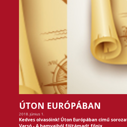
ÚTON EURÓPÁBAN
2018. június 1.
Kedves olvasóink! Úton Európában című sorozat
V
arsó - A hamvaiból föltámadt főnix