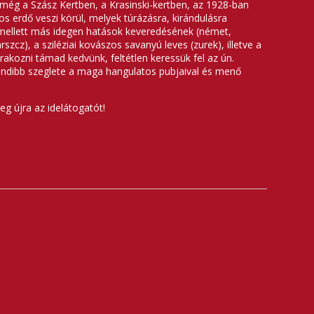
 még a Szász Kertben, a Krasinski-kertben, az 1928-ban
os erdő veszi körül, melyek túrázásra, kirándulásra
 emellett más idegen hatások keveredésének (német,
cz), a sziléziai kovászos savanyú leves (zurek), illetve a
rakozni támad kedvünk, feltétlen keressük fel az ún.
rendibb szeglete a maga hangulatos pubjaival és menő
eg újra az idelátogatót!