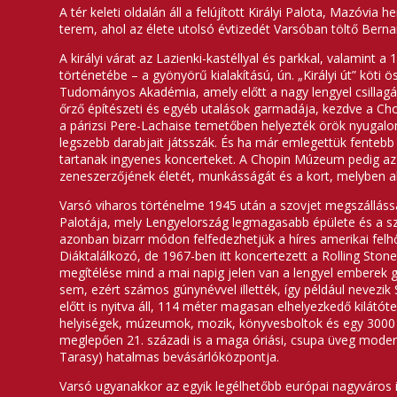
A tér keleti oldalán áll a felújított Királyi Palota, Maz
terem, ahol az élete utolsó évtizedét Varsóban töltő Berna
A királyi várat az Lazienki-kastéllyal és parkkal, valamint 
történetébe – a gyönyörű kialakítású, ún. „Királyi út” köti
Tudományos Akadémia, amely előtt a nagy lengyel csillagá
őrző építészeti és egyéb utalások garmadája, kezdve a Cho
a párizsi Pere-Lachaise temetőben helyezték örök nyugalom
legszebb darabjait játsszák. És ha már emlegettük fentebb 
tartanak ingyenes koncerteket. A Chopin Múzeum pedig az e
zeneszerzőjének életét, munkásságát és a kort, melyben al
Varsó viharos történelme 1945 után a szovjet megszálláss
Palotája, mely Lengyelország legmagasabb épülete és a szo
azonban bizarr módon felfedezhetjük a híres amerikai felhőka
Diáktalálkozó, de 1967-ben itt koncertezett a Rolling Stone
megítélése mind a mai napig jelen van a lengyel emberek 
sem, ezért számos gúnynévvel illették, így például nevezik S
előtt is nyitva áll, 114 méter magasan elhelyezkedő kilátóte
helyiségek, múzeumok, mozik, könyvesboltok és egy 3000 fő
meglepően 21. századi is a maga óriási, csupa üveg moder
Tarasy) hatalmas bevásárlóközpontja.
Varsó ugyanakkor az egyik legélhetőbb európai nagyváros i