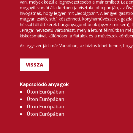
van, melyek közül a legnevezetesebb a már említett Lazien
megnyílt varsói állatkertben (a Visztula jobb partján, az Ó
hívogatnak, hogy legyen mit „ledolgozni”. A lengyel gaszt
magyar, zsidó, stb.) köszönheti, konyhaművészetük gazdag é
hússal töltött kerek burgonyagombócok (pyzy z miesem), leö
„Praga” nevezetű városrészt, mely a letűnt félmúltban mé
kiskocsmáival, különösen a fiatalok és a művészek körébe
Aki egyszer járt már Varsóban, az biztos lehet benne, hogy
VISSZA
Kapcsolódó anyagok
Úton Európában
Úton Európában
Úton Európában
Úton Európában