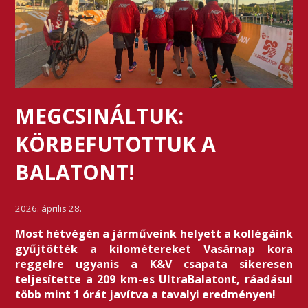
MEGCSINÁLTUK:
KÖRBEFUTOTTUK A
BALATONT!
2026. április 28.
Most hétvégén a járműveink helyett a kollégáink
gyűjtötték a kilométereket Vasárnap kora
reggelre ugyanis a K&V csapata sikeresen
teljesítette a 209 km-es UltraBalatont, ráadásul
több mint 1 órát javítva a tavalyi eredményen!