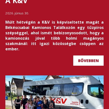
A K&V
2026. június 30.
Múlt hétvégén a K&V is képviseltette magát a
Békéscsabai Kamionos Találkozón egy tűzpiros
szépséggel, ahol ismét bebizonyosodott, hogy a
kamionozás jóval több holmi magányos
szakmánál: itt igazi közösségbe csöppen az
ember.
BŐVEBBEN