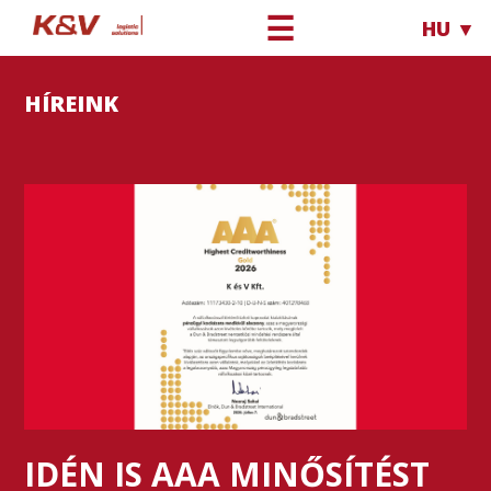
☰
HU ▼
HÍREINK
IDÉN IS AAA MINŐSÍTÉST