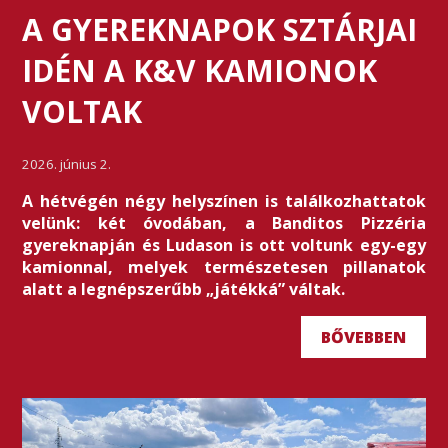
A GYEREKNAPOK SZTÁRJAI
IDÉN A K&V KAMIONOK
VOLTAK
2026. június 2.
A hétvégén négy helyszínen is találkozhattatok
velünk: két óvodában, a Banditos Pizzéria
gyereknapján és Ludason is ott voltunk egy-egy
kamionnal, melyek természetesen pillanatok
alatt a legnépszerűbb „játékká” váltak.
BŐVEBBEN