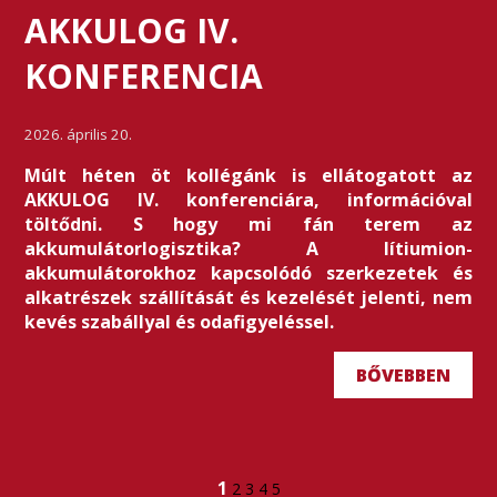
AKKULOG IV.
KONFERENCIA
2026. április 20.
Múlt héten öt kollégánk is ellátogatott az
AKKULOG IV. konferenciára, információval
töltődni. S hogy mi fán terem az
akkumulátorlogisztika? A lítiumion-
akkumulátorokhoz kapcsolódó szerkezetek és
alkatrészek szállítását és kezelését jelenti, nem
kevés szabállyal és odafigyeléssel.
BŐVEBBEN
1
2
3
4
5