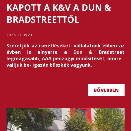
KAPOTT A K&V A DUN &
BRADSTREETTŐL
2026. július 21.
Szeretjük az ismétléseket: vállalatunk ebben az
évben is elnyerte a Dun & Bradstreet
legmagasabb, AAA pénzügyi minősítését, amire -
valljuk be- igazán büszkék vagyunk.
BŐVEBBEN