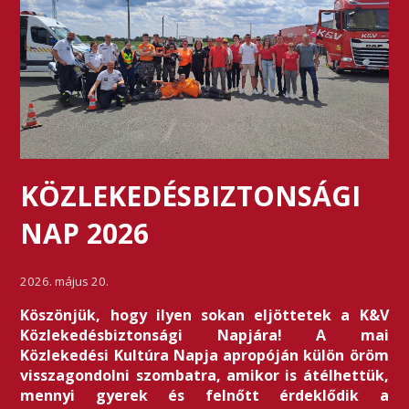
KÖZLEKEDÉSBIZTONSÁGI
NAP 2026
2026. május 20.
Köszönjük, hogy ilyen sokan eljöttetek a K&V
Közlekedésbiztonsági Napjára! A mai
Közlekedési Kultúra Napja apropóján külön öröm
visszagondolni szombatra, amikor is átélhettük,
mennyi gyerek és felnőtt érdeklődik a