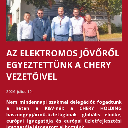
AZ ELEKTROMOS JÖVŐRŐL
EGYEZTETTÜNK A CHERY
VEZETŐIVEL
2026. július 19.
Nem mindennapi szakmai delegációt fogadtunk
a héten a K&V-nél: a CHERY HOLDING
haszongépjármű-üzletágának globális elnöke,
európai igazgatója és európai üzletfejlesztési
igazgatója látogatott el hozzánk.