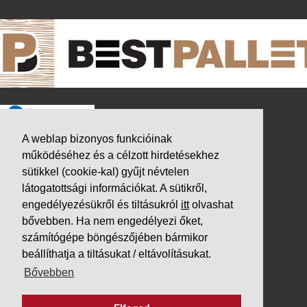
A weblap bizonyos funkcióinak
működéséhez és a célzott hirdetésekhez
sütikkel (cookie-kal) gyűjt névtelen
látogatottsági információkat. A sütikről,
engedélyezésükről és tiltásukról
itt
olvashat
bővebben. Ha nem engedélyezi őket,
számítógépe böngészőjében bármikor
beállíthatja a tiltásukat / eltávolításukat.
K&V ÚTINFORM
Bővebben
Autópálya díjak