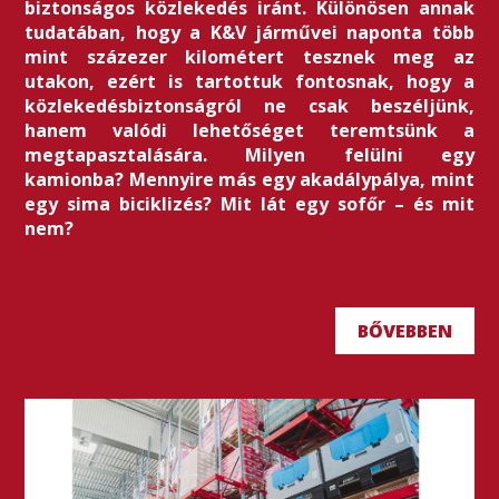
biztonságos közlekedés iránt. Különösen annak
tudatában, hogy a K&V járművei naponta több
mint százezer kilométert tesznek meg az
utakon, ezért is tartottuk fontosnak, hogy a
közlekedésbiztonságról ne csak beszéljünk,
hanem valódi lehetőséget teremtsünk a
megtapasztalására. Milyen felülni egy
kamionba? Mennyire más egy akadálypálya, mint
egy sima biciklizés? Mit lát egy sofőr – és mit
nem?
BŐVEBBEN