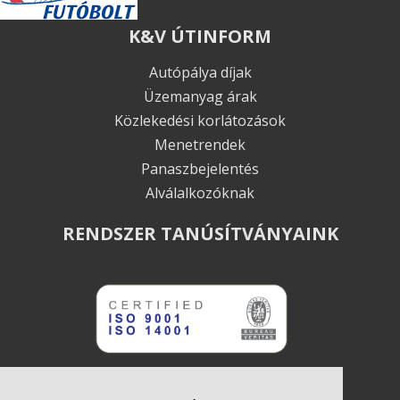
K&V ÚTINFORM
Autópálya díjak
Üzemanyag árak
Közlekedési korlátozások
Menetrendek
Panaszbejelentés
Alválalkozóknak
RENDSZER TANÚSÍTVÁNYAINK