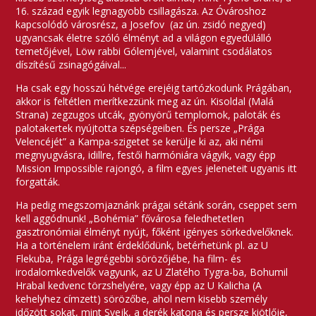
16. század egyik legnagyobb csillagásza. Az Óvároshoz
kapcsolódó városrész, a Josefov (az ún. zsidó negyed)
ugyancsak életre szóló élményt ad a világon egyedülálló
temetőjével, Löw rabbi Gólemjével, valamint csodálatos
díszítésű zsinagógáival...
Ha csak egy hosszú hétvége erejéig tartózkodunk Prágában,
akkor is feltétlen merítkezzünk meg az ún. Kisoldal (Malá
Strana) zegzugos utcák, gyönyörű templomok, paloták és
palotakertek nyújtotta szépségeiben. És persze „Prága
Velencéjét” a Kampa-szigetet se kerülje ki az, aki némi
megnyugvásra, idillre, festői harmóniára vágyik, vagy épp
Mission Impossible rajongó, a film egyes jeleneteit ugyanis itt
forgatták.
Ha pedig megszomjaznánk prágai sétánk során, cseppet sem
kell aggódnunk! „Bohémia” fővárosa feledhetetlen
gasztronómiai élményt nyújt, főként igényes sörkedvelőknek.
Ha a történelem iránt érdeklődünk, betérhetünk pl. az U
Flekuba, Prága legrégebbi sörözőjébe, ha film- és
irodalomkedvelők vagyunk, az U Zlatého Tygra-ba, Bohumil
Hrabal kedvenc törzshelyére, vagy épp az U Kalicha (A
kehelyhez címzett) sörözőbe, ahol nem kisebb személy
időzött sokat, mint Svejk, a derék katona és persze kiötlője,