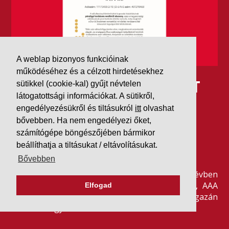
A weblap bizonyos funkcióinak
működéséhez és a célzott hirdetésekhez
IDÉN IS AAA MINŐSÍTÉST
sütikkel (cookie-kal) gyűjt névtelen
látogatottsági információkat. A sütikről,
KAPOTT A K&V A DUN &
engedélyezésükről és tiltásukról
itt
olvashat
bővebben. Ha nem engedélyezi őket,
BRADSTREETTŐL
számítógépe böngészőjében bármikor
beállíthatja a tiltásukat / eltávolításukat.
2026. július 21.
Bővebben
Szeretjük az ismétléseket: vállalatunk ebben az évben
is elnyerte a Dun & Bradstreet legmagasabb, AAA
Elfogad
pénzügyi minősítését, amire -valljuk be- igazán
büszkék vagyunk.