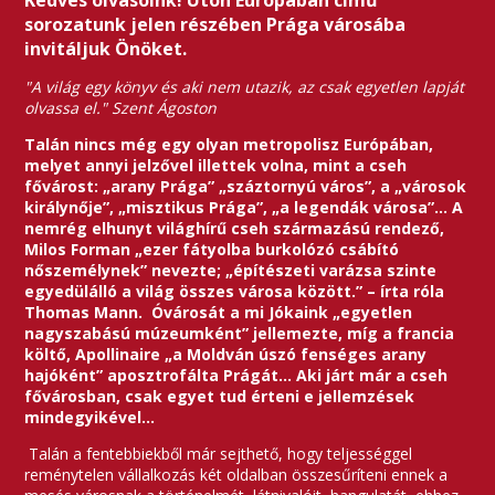
Kedves olvasóink! Úton Európában című
sorozatunk jelen részében Prága városába
invitáljuk Önöket.
"A világ egy könyv és aki nem utazik, az csak egyetlen lapját
olvassa el." Szent Ágoston
Talán nincs még egy olyan metropolisz Európában,
melyet annyi jelzővel illettek volna, mint a cseh
fővárost: „arany Prága” „száztornyú város”, a „városok
királynője”, „misztikus Prága”, „a legendák városa”… A
nemrég elhunyt világhírű cseh származású rendező,
Milos Forman „ezer fátyolba burkolózó csábító
nőszemélynek” nevezte; „építészeti varázsa szinte
egyedülálló a világ összes városa között.” – írta róla
Thomas Mann. Óvárosát a mi Jókaink „egyetlen
nagyszabású múzeumként” jellemezte, míg a francia
költő, Apollinaire „a Moldván úszó fenséges arany
hajóként” aposztrofálta Prágát… Aki járt már a cseh
fővárosban, csak egyet tud érteni e jellemzések
mindegyikével…
Talán a fentebbiekből már sejthető, hogy teljességgel
reménytelen vállalkozás két oldalban összesűríteni ennek a