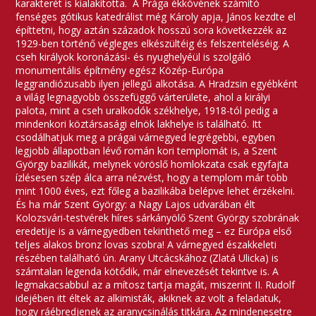
karakterét is kialakította. A Prága ékkövének számító
fenséges gótikus katedrálist még Károly apja, János kezdte el
építtetni, hogy aztán századok hosszú sora következzék az
1929-ben történő végleges elkészültéig és felszenteléséig. A
cseh királyok koronázási- és nyughelyéül is szolgáló
monumentális építmény egész Közép-Európa
leggrandiózusabb ilyen jellegű alkotása. A Hradzsin egyébként
a világ legnagyobb összefüggő várterülete, ahol a királyi
palota, mint a cseh uralkodók székhelye, 1918-tól pedig a
mindenkori köztársasági elnök lakhelye is található. Itt
csodálhatjuk meg a prágai várnegyed legrégebbi, egyben
legjobb állapotban lévő román kori templomát is, a Szent
György bazilikát, melynek vöröslő homlokzata csak egyfajta
ízlésesen szép álca arra nézvést, hogy a templom már több
mint 1000 éves, ezt főleg a bazilikába belépve lehet érzékelni.
És ha már Szent György: a Nagy Lajos udvarában élt
Kolozsvári-testvérek híres sárkányölő Szent György szobrának
eredetije is a várnegyedben tekinthető meg – ez Európa első
teljes alakos bronz lovas szobra! A várnegyed északkeleti
részében található ún. Arany Utcácskához (Zlatá Ulicka) is
számtalan legenda kötődik, már elnevezését tekintve is. A
legmakacsabbul az a mítosz tartja magát, miszerint II. Rudolf
idejében itt éltek az alkimisták, akiknek az volt a feladatuk,
hogy ráébredjenek az aranycsinálás titkára. Az mindenesetre