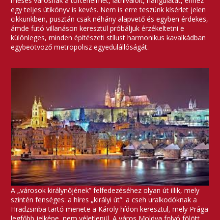
mesés városnak a történelmét, látnivalóit, hangulatát, ehhez
egy teljes útikönyv is kevés. Nem is erre teszünk kísérlet jelen
cikkünkben, pusztán csak néhány alapvető és egyben érdekes,
ámde futó villanáson keresztül próbáljuk érzékeltetni e
különleges, minden építészeti stílust harmonikus kavalkádban
egybeötvöző metropolisz egyedülállóságát.
A „városok királynőjének” felfedezéséhez olyan út illik, mely
szintén fenséges: a híres „királyi út”: a cseh uralkodóknak a
Hradzsinba tartó menete a Károly hídon keresztül, mely Prága
legfőbb jelképe, nem véletlenül. A város Moldva folyó fölött