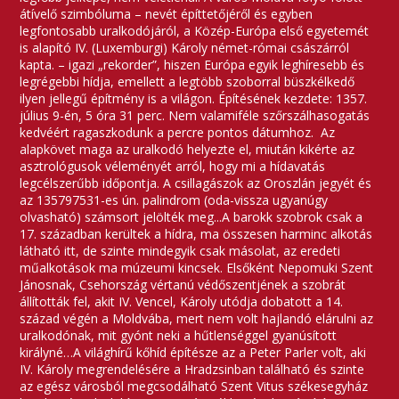
átívelő szimbóluma – nevét építtetőjéről és egyben
legfontosabb uralkodójáról, a Közép-Európa első egyetemét
is alapító IV. (Luxemburgi) Károly német-római császárról
kapta. – igazi „rekorder”, hiszen Európa egyik leghíresebb és
legrégebbi hídja, emellett a legtöbb szoborral büszkélkedő
ilyen jellegű építmény is a világon. Építésének kezdete: 1357.
július 9-én, 5 óra 31 perc. Nem valamiféle szőrszálhasogatás
kedvéért ragaszkodunk a percre pontos dátumhoz. Az
alapkövet maga az uralkodó helyezte el, miután kikérte az
asztrológusok véleményét arról, hogy mi a hídavatás
legcélszerűbb időpontja. A csillagászok az Oroszlán jegyét és
az 135797531-es ún. palindrom (oda-vissza ugyanúgy
olvasható) számsort jelölték meg...A barokk szobrok csak a
17. században kerültek a hídra, ma összesen harminc alkotás
látható itt, de szinte mindegyik csak másolat, az eredeti
műalkotások ma múzeumi kincsek. Elsőként Nepomuki Szent
Jánosnak, Csehország vértanú védőszentjének a szobrát
állították fel, akit IV. Vencel, Károly utódja dobatott a 14.
század végén a Moldvába, mert nem volt hajlandó elárulni az
uralkodónak, mit gyónt neki a hűtlenséggel gyanúsított
királyné…A világhírű kőhíd építésze az a Peter Parler volt, aki
IV. Károly megrendelésére a Hradzsinban található és szinte
az egész városból megcsodálható Szent Vitus székesegyház