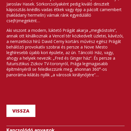
Jaroslav Hasek. Sörkorcsolyaként pedig kiváló dinsztelt
káposztás-knédlis-vadas étkek vagy épp a pácolt camembert
(nakládany hermelín) várnak ránk egyedülálló
cse(h)megeként…
Aki viszont a modern, lüktető Prágát akarja „megkóstolni”,
annak ott kínálkoznak a Vencel tér közkedvelt üzletei, kávézói,
a nemzetközi hírű David Cerny kortárs művész egész Prágát
behálózó provokatív szobrai és persze a Nove Mesto
leghíresebb újabb kori épülete, az ún. Táncoló Ház, vagy,
ahogy a helyiek nevezik: „Fred és Ginger ház”. És persze a
futurisztikus Zizkov TV-toronyról, Prága legmagasabb
építményéről se feledkezzünk meg, ahonnan 360°-os
panoráma-kilátás nyílik „a városok királynőjére”…
VISSZA
Kapcsolódó anyagok