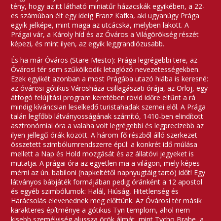
tény, hogy az itt látható miniatűr házacskák egyikében, a 22-
es számúban élt egy ideig Franz Kafka, aki ugyanúgy Prága
egyik jelképe, mint maga az utcácska, melyben lakott. A
Prágai vár, a Károly híd és az Óváros a Világörökség részét
képezi, és mint ilyen, az egyik leggrandiózusabb.
És ha már Óváros (Stare Mesto): Prága legrégebbi tere, az
Óvárosi tér sem szűkölködik letaglózó nevezetességekben.
Ezek egyikét azonban a most Prágába utazó hiába is keresné:
az óvárosi gótikus Városháza csillagászati órája, az Orloj, egy
átfogó felújítási program keretében rövid időre eltűnt a rá
mindig kíváncsian leselkedő turistahadak szemei elől. A Prága
talán legfőbb látványosságának számító, 1410-ben elindított
asztronómiai óra a valaha volt legrégebbi és legprecízebb az
ilyen jellegű órák között. A három fő részből álló szerkezet
összetett szimbólumrendszerre épül: a konkrét idő múlása
mellett a Nap és Hold mozgását és az állatövi jegyeket is
mutatja. A prágai óra az egyetlen ma a világon, mely képes
mérni az ún. babiloni (napkeltétől napnyugtáig tartó) időt! Egy
látványos bábjáték formájában pedig óránként a 12 apostol
és egyéb szimbólumok: Halál, Hiúság, Hitetlenség és
Harácsolás elevenednek meg előttünk. Az Óvárosi tér másik
karakteres építménye a gótikus Tyn templom, ahol nem
kisebb személyiség alussza örök álmát, mint Tycho Brahe, a