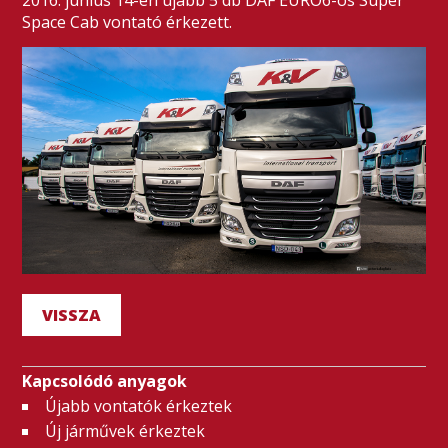
2016. június 14-én újabb 5 db DAF EURO6-os Super
Space Cab vontató érkezett.
VISSZA
Kapcsolódó anyagok
Újabb vontatók érkeztek
Új járművek érkeztek