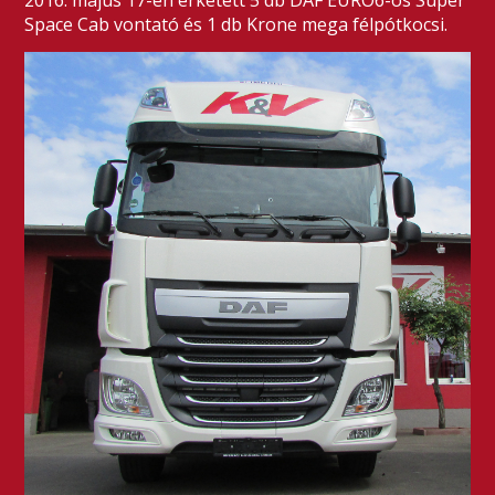
2016. május 17-én érketett 5 db DAF EURO6-os Super
Space Cab vontató és 1 db Krone mega félpótkocsi.