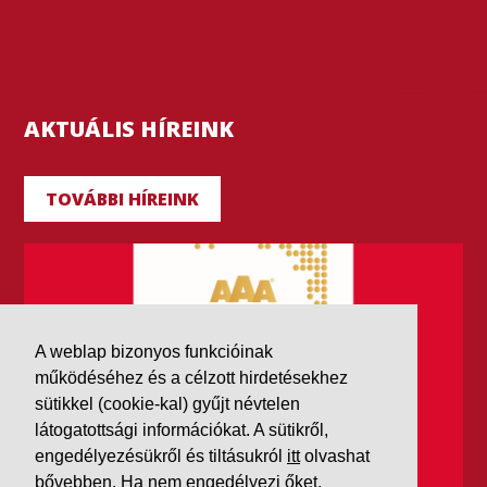
AKTUÁLIS HÍREINK
TOVÁBBI HÍREINK
A weblap bizonyos funkcióinak
működéséhez és a célzott hirdetésekhez
sütikkel (cookie-kal) gyűjt névtelen
látogatottsági információkat. A sütikről,
engedélyezésükről és tiltásukról
itt
olvashat
bővebben. Ha nem engedélyezi őket,