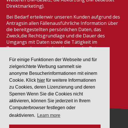
Direktmarketing).
Bei Bedarf erteilenwir unseren Kunden aufgrund des
Antragsin allen Fällenausführliche Information über
die bereitgestellten persönlichen Daten, das
Zweck,die Rechtsgrundlage und die Dauer des
Umgangs mit Daten sowie die Tätigkeit im
Zusammenhang mit dem Umgang der Daten.
Für einige Funktionen der Webseite und für
zielgerichtete Werbung sammelt sie
anonyme Besucherinformationen mit einem
Cookie. Klick
hier
für weitere Informationen
zu Cookies, deren Lizenzierung und deren
Sperren Wenn Sie die Cookies nicht
aktivieren, können Sie jederzeit in Ihrem
Computerbrowser festlegen oder
deaktivieren.
Learn more