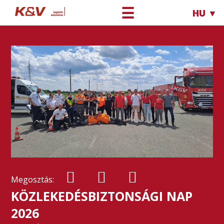
☰
HU ▼
Megosztás:
KÖZLEKEDÉSBIZTONSÁGI NAP
2026