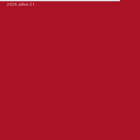
2026. július 21.
Szeretjük az ismétléseket: vállalatunk ebben az évben
is elnyerte a Dun & Bradstreet legmagasabb, AAA
pénzügyi minősítését, amire -valljuk be- igazán
büszkék vagyunk.
BŐVEBBEN