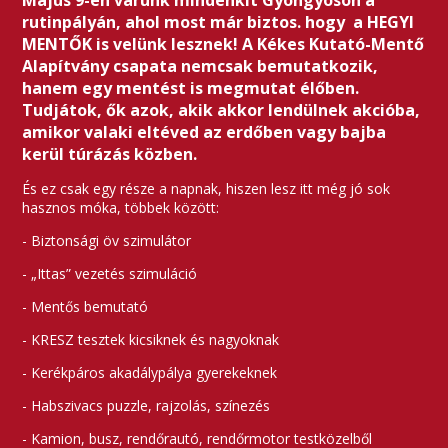
Május 9-én várunk mindenkit Gyöngyösön a
rutinpályán, ahol most már biztos. hogy a HEGYI
MENTŐK is velünk lesznek! A Kékes Kutató-Mentő
Alapítvány csapata nemcsak bemutatkozik,
hanem egy mentést is megmutat élőben.
Tudjátok, ők azok, akik akkor lendülnek akcióba,
amikor valaki eltéved az erdőben vagy bajba
kerül túrázás közben.
És ez csak egy része a napnak, hiszen lesz itt még jó sok
hasznos móka, többek között:
- Biztonsági öv szimulátor
- „Ittas” vezetés szimuláció
- Mentős bemutató
- KRESZ tesztek kicsiknek és nagyoknak
- Kerékpáros akadálypálya gyerekeknek
- Habszivacs puzzle, rajzolás, színezés
- Kamion, busz, rendőrautó, rendőrmotor testközelből