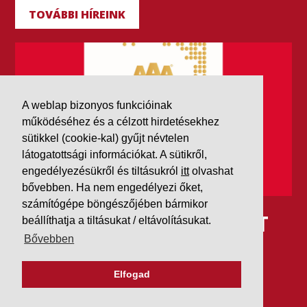
TOVÁBBI HÍREINK
A weblap bizonyos funkcióinak
működéséhez és a célzott hirdetésekhez
sütikkel (cookie-kal) gyűjt névtelen
látogatottsági információkat. A sütikről,
engedélyezésükről és tiltásukról
itt
olvashat
bővebben. Ha nem engedélyezi őket,
számítógépe böngészőjében bármikor
IDÉN IS AAA MINŐSÍTÉST
beállíthatja a tiltásukat / eltávolításukat.
Bővebben
KAPOTT A K&V A DUN &
BRADSTREETTŐL
Elfogad