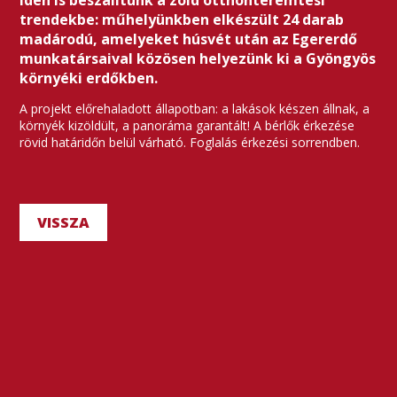
Idén is beszálltunk a zöld otthonteremtési
trendekbe: műhelyünkben elkészült 24 darab
madárodú, amelyeket húsvét után az Egererdő
munkatársaival közösen helyezünk ki a Gyöngyös
környéki erdőkben.
A projekt előrehaladott állapotban: a lakások készen állnak, a
környék kizöldült, a panoráma garantált! A bérlők érkezése
rövid határidőn belül várható. Foglalás érkezési sorrendben.
VISSZA