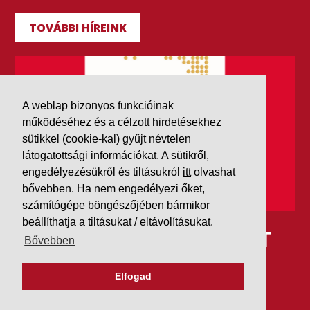
TOVÁBBI HÍREINK
A weblap bizonyos funkcióinak
működéséhez és a célzott hirdetésekhez
sütikkel (cookie-kal) gyűjt névtelen
látogatottsági információkat. A sütikről,
engedélyezésükről és tiltásukról
itt
olvashat
bővebben. Ha nem engedélyezi őket,
számítógépe böngészőjében bármikor
beállíthatja a tiltásukat / eltávolításukat.
IDÉN IS AAA MINŐSÍTÉST
Bővebben
KAPOTT A K&V A DUN &
Elfogad
BRADSTREETTŐL