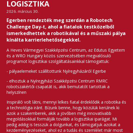
LOGISZTIKA
2026. március 30.
Egerben rendezték meg szerdán a Robotech
Challenge Day-t, ahol a fiatalok testközelből
ismerkedhettek a robotikával és a műszaki pálya
kínálta karrierlehetőségekkel.
A Heves Vármegyei Szakképzési Centrum, az Edutus Egyetem
és a WRO Hungary közös szervezésében megvalósuló
programot logisztikai szolgáltatásainkkal támogattuk:
- pályaelemeket szállítottunk Nyíregyházáról Egerbe
- elhoztuk a Nyíregyházi Szakképzési Centrum RMRC
robotszakértői csapatát is, akik bemutatót tartottak a
helyszínen
Inspiráló volt látni, mennyi lelkes fiatal érdeklődik a robotika és
a technológia iránt. Bízunk benne, hogy közülük kerülnek ki
azok a szakemberek, akik a jövőben még innovatívabb
megoldásokkal formálják tovább a logisztikai iparágat. Mi
pedig addig is tesszük a dolgunkat, és támogatjuk azokat a
kezdeményezéseket, ahol ez a tudás és szemlélet már most