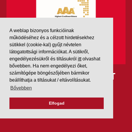
A weblap bizonyos funkcióinak
működéséhez és a célzott hirdetésekhez
sütikkel (cookie-kal) gyűjt névtelen
látogatottsági információkat. A sütikről,
engedélyezésükről és tiltásukról
itt
olvashat
bővebben. Ha nem engedélyezi őket,
IDÉN IS AAA MINŐSÍTÉST
számítógépe böngészőjében bármikor
beállíthatja a tiltásukat / eltávolításukat.
KAPOTT A K&V A DUN &
Bővebben
BRADSTREETTŐL
Elfogad
2026. július 21.
Szeretjük az ismétléseket: vállalatunk ebben az évben