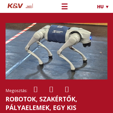
☰
HU ▼
Megosztás:
ROBOTOK, SZAKÉRTŐK,
PÁLYAELEMEK, EGY KIS