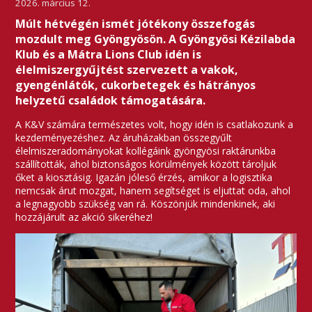
2026. március 12.
Múlt hétvégén ismét jótékony összefogás
mozdult meg Gyöngyösön. A Gyöngyösi Kézilabda
Klub és a Mátra Lions Club idén is
élelmiszergyűjtést szervezett a vakok,
gyengénlátók, cukorbetegek és hátrányos
helyzetű családok támogatására.
A K&V számára természetes volt, hogy idén is csatlakozunk a
kezdeményezéshez. Az áruházakban összegyűlt
élelmiszeradományokat kollégáink gyöngyösi raktárunkba
szállították, ahol biztonságos körülmények között tároljuk
őket a kiosztásig. Igazán jóleső érzés, amikor a logisztika
nemcsak árut mozgat, hanem segítséget is eljuttat oda, ahol
a legnagyobb szükség van rá. Köszönjük mindenkinek, aki
hozzájárult az akció sikeréhez!