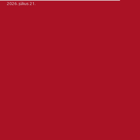
2026. július 21.
Szeretjük az ismétléseket: vállalatunk ebben az évben
is elnyerte a Dun & Bradstreet legmagasabb, AAA
pénzügyi minősítését, amire -valljuk be- igazán
büszkék vagyunk.
BŐVEBBEN