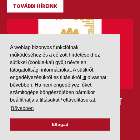
TOVÁBBI HÍREINK
A weblap bizonyos funkcióinak
működéséhez és a célzott hirdetésekhez
sütikkel (cookie-kal) gyűjt névtelen
látogatottsági információkat. A sütikről,
engedélyezésükről és tiltásukról
itt
olvashat
bővebben. Ha nem engedélyezi őket,
számítógépe böngészőjében bármikor
IDÉN IS AAA MINŐSÍTÉST
beállíthatja a tiltásukat / eltávolításukat.
Bővebben
KAPOTT A K&V A DUN &
BRADSTREETTŐL
Elfogad