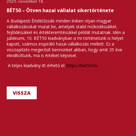
2025. november 18.
BÉT50 – Ötven hazai vállalat sikertörténete
A Budapesti Értéktőzsde minden évben olyan magyar
vállalkozásokat mutat be, amelyek stabil működésükkel,
fejlődésükkel és értékteremtésükkel példát mutatnak. Idén a
jubileumi, 10. BÉT50 kiadványban a mi történetünk is helyet
kapott, számos inspiráló hazai vállalkozás mellett. Ez a
visszajelzés megerősít bennünket abban, hogy amit 35 éve
elindítottunk, ma is értéket képvisel.
A teljes kiadvány itt érhető el:
https://bet50.hu
VISSZA