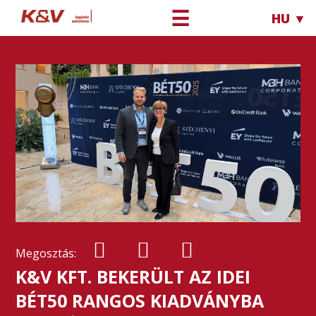
☰
HU ▼
Megosztás:
K&V KFT. BEKERÜLT AZ IDEI
BÉT50 RANGOS KIADVÁNYBA