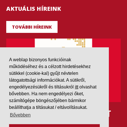
AKTUÁLIS HÍREINK
TOVÁBBI HÍREINK
A weblap bizonyos funkcióinak
működéséhez és a célzott hirdetésekhez
sütikkel (cookie-kal) gyűjt névtelen
látogatottsági információkat. A sütikről,
engedélyezésükről és tiltásukról
itt
olvashat
bővebben. Ha nem engedélyezi őket,
számítógépe böngészőjében bármikor
beállíthatja a tiltásukat / eltávolításukat.
IDÉN IS AAA MINŐSÍTÉST
Bővebben
KAPOTT A K&V A DUN &