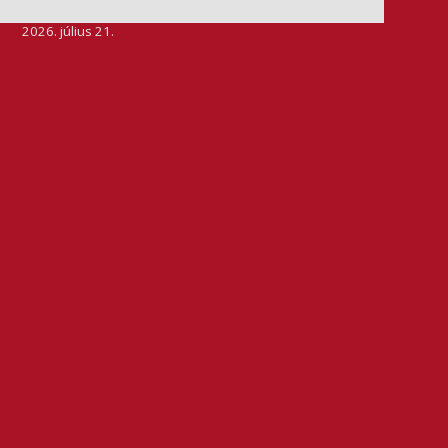
2026. július 21.
Szeretjük az ismétléseket: vállalatunk ebben az évben
is elnyerte a Dun & Bradstreet legmagasabb, AAA
pénzügyi minősítését, amire -valljuk be- igazán
büszkék vagyunk.
BŐVEBBEN