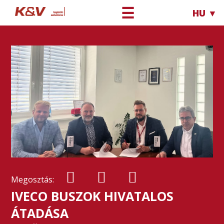
☰
HU ▼
Megosztás:
IVECO BUSZOK HIVATALOS
ÁTADÁSA