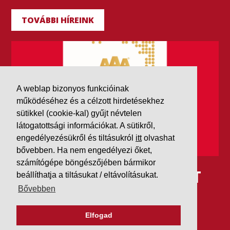
TOVÁBBI HÍREINK
A weblap bizonyos funkcióinak
működéséhez és a célzott hirdetésekhez
sütikkel (cookie-kal) gyűjt névtelen
látogatottsági információkat. A sütikről,
engedélyezésükről és tiltásukról
itt
olvashat
bővebben. Ha nem engedélyezi őket,
számítógépe böngészőjében bármikor
IDÉN IS AAA MINŐSÍTÉST
beállíthatja a tiltásukat / eltávolításukat.
Bővebben
KAPOTT A K&V A DUN &
BRADSTREETTŐL
Elfogad