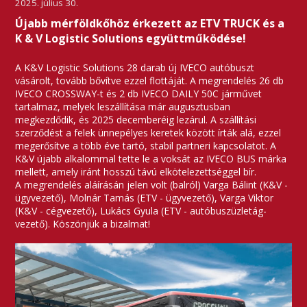
2025. július 30.
Újabb mérföldkőhöz érkezett az ETV TRUCK és a
K & V Logistic Solutions együttműködése!
A K&V Logistic Solutions 28 darab új IVECO autóbuszt
vásárolt, tovább bővítve ezzel flottáját. A megrendelés 26 db
IVECO CROSSWAY-t és 2 db IVECO DAILY 50C járművet
tartalmaz, melyek leszállítása már augusztusban
megkezdődik, és 2025 decemberéig lezárul. A szállítási
szerződést a felek ünnepélyes keretek között írták alá, ezzel
megerősítve a több éve tartó, stabil partneri kapcsolatot. A
K&V újabb alkalommal tette le a voksát az IVECO BUS márka
mellett, amely iránt hosszú távú elkötelezettséggel bír.
A megrendelés aláírásán jelen volt (balról) Varga Bálint (K&V -
ügyvezető), Molnár Tamás (ETV - ügyvezető), Varga Viktor
(K&V - cégvezető), Lukács Gyula (ETV - autóbuszüzletág-
vezető). Köszönjük a bizalmat!