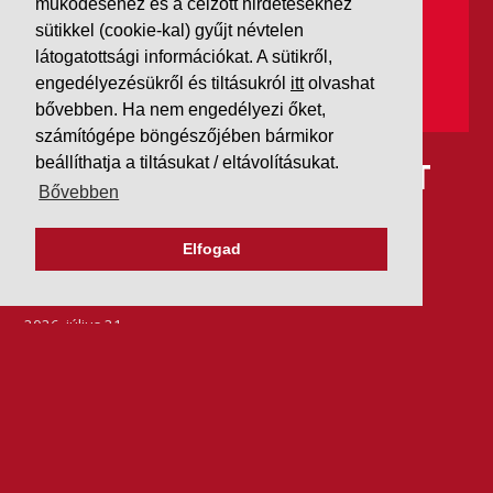
működéséhez és a célzott hirdetésekhez
sütikkel (cookie-kal) gyűjt névtelen
látogatottsági információkat. A sütikről,
engedélyezésükről és tiltásukról
itt
olvashat
bővebben. Ha nem engedélyezi őket,
számítógépe böngészőjében bármikor
beállíthatja a tiltásukat / eltávolításukat.
IDÉN IS AAA MINŐSÍTÉST
Bővebben
KAPOTT A K&V A DUN &
Elfogad
BRADSTREETTŐL
2026. július 21.
Szeretjük az ismétléseket: vállalatunk ebben az évben
is elnyerte a Dun & Bradstreet legmagasabb, AAA
pénzügyi minősítését, amire -valljuk be- igazán
büszkék vagyunk.
BŐVEBBEN