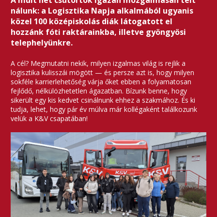
A múlt hét csütörtök igazán mozgalmasan telt
nálunk: a Logisztika Napja alkalmából ugyanis
közel 100 középiskolás diák látogatott el
hozzánk fóti raktárainkba, illetve gyöngyösi
telephelyünkre.
A cél? Megmutatni nekik, milyen izgalmas világ is rejlik a
logisztika kulisszái mögött — és persze azt is, hogy milyen
sokféle karrierlehetőség várja őket ebben a folyamatosan
fejlődő, nélkülözhetetlen ágazatban. Bízunk benne, hogy
sikerült egy kis kedvet csinálnunk ehhez a szakmához. És ki
tudja, lehet, hogy pár év múlva már kollégaként találkozunk
velük a K&V csapatában!