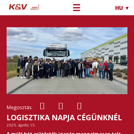
☰
HU ▼
Megosztás:
LOGISZTIKA NAPJA CÉGÜNKNÉL
2025. április 15.