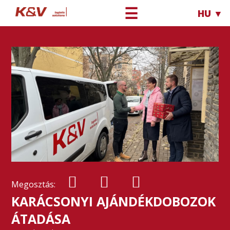
☰
HU ▼
Megosztás:
KARÁCSONYI AJÁNDÉKDOBOZOK
ÁTADÁSA