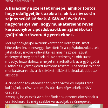
2024. december 13.
A karácsony a szeretet ünnepe, amikor fontos,
hogy odafigyeljünk azokra is, akik az év során
sajnos szűkölködnek. A K&V-nél évek óta
hagyománya van, hogy munkatársaink révén
karácsonykor cipősdobozokban ajándékokat
gyűjtünk a rászoruló gyerekeknek.
Idei ajándékgyűjtő akciónk keretében kollégáink ismét
hihetetlen önzetlenséggel készítették a cipősdobozokat, tele
játékokkal, iskolai kellékekkel és más hasznos, szívet
melengető meglepetésekkel. Az eredmény? Több tucat
mosolyt hozó doboz, amelyet ma adhattunk át a gyöngyösi
Család és Gyermekjóléti Központ részére. Köszönjük minden
munkatársunknak, akik szívüket-lelküket beleadták ebbe az
akcióba!
A cipősdobozok átadásában Varga Viktor és Hajdú Edina
kollégáink is részt vettek, és büszkén képviselték a K&V
csapatát.
Kívánjuk, hogy ezek az ajándékok sok örömet okozzanak a
családoknak, és még szebbé varázsolják az ünnepeket!