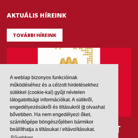
AKTUÁLIS HÍREINK
TOVÁBBI HÍREINK
A weblap bizonyos funkcióinak
működéséhez és a célzott hirdetésekhez
sütikkel (cookie-kal) gyűjt névtelen
látogatottsági információkat. A sütikről,
engedélyezésükről és tiltásukról
itt
olvashat
bővebben. Ha nem engedélyezi őket,
számítógépe böngészőjében bármikor
IDÉN IS AAA MINŐSÍTÉST
beállíthatja a tiltásukat / eltávolításukat.
Bővebben