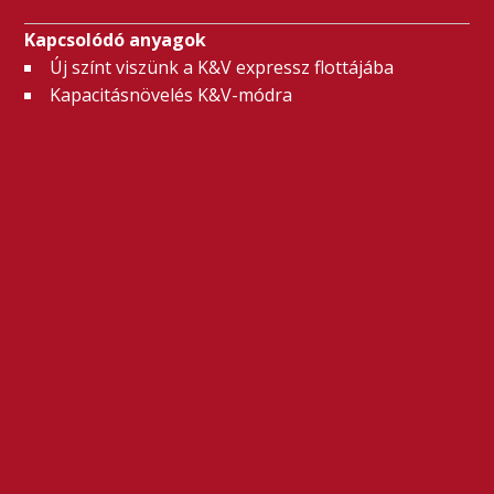
Kapcsolódó anyagok
Új színt viszünk a K&V expressz flottájába
Kapacitásnövelés K&V-módra