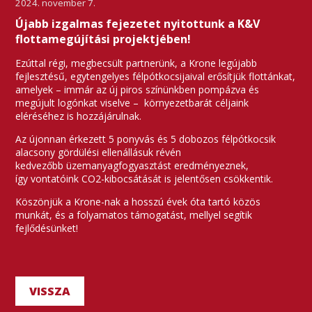
2024. november 7.
Újabb izgalmas fejezetet nyitottunk a K&V
flottamegújítási projektjében!
Ezúttal régi, megbecsült partnerünk, a Krone legújabb
fejlesztésű, egytengelyes félpótkocsijaival erősítjük flottánkat,
amelyek – immár az új piros színünkben pompázva és
megújult logónkat viselve – környezetbarát céljaink
eléréséhez is hozzájárulnak.
Az újonnan érkezett 5 ponyvás és 5 dobozos félpótkocsik
alacsony gördülési ellenállásuk révén
kedvezőbb üzemanyagfogyasztást eredményeznek,
így vontatóink CO2-kibocsátását is jelentősen csökkentik.
Köszönjük a Krone-nak a hosszú évek óta tartó közös
munkát, és a folyamatos támogatást, mellyel segítik
fejlődésünket!
VISSZA