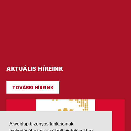
AKTUÁLIS HÍREINK
TOVÁBBI HÍREINK
A weblap bizonyos funkcióinak
működéséhez és a célzott hirdetésekhez