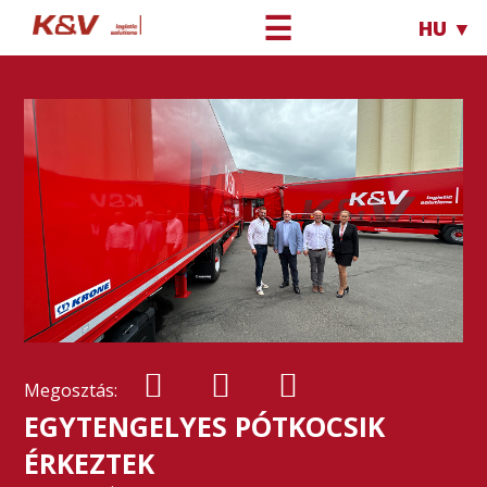
☰
HU ▼
Megosztás:
EGYTENGELYES PÓTKOCSIK
ÉRKEZTEK