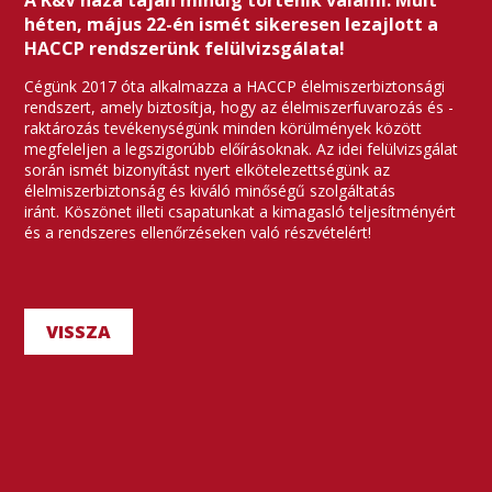
A K&V háza táján mindig történik valami. Múlt
héten, május 22-én ismét sikeresen lezajlott a
HACCP rendszerünk felülvizsgálata!
Cégünk 2017 óta alkalmazza a HACCP élelmiszerbiztonsági
rendszert, amely biztosítja, hogy az élelmiszerfuvarozás és -
raktározás tevékenységünk minden körülmények között
megfeleljen a legszigorúbb előírásoknak. Az idei felülvizsgálat
során ismét bizonyítást nyert elkötelezettségünk az
élelmiszerbiztonság és kiváló minőségű szolgáltatás
iránt. Köszönet illeti csapatunkat a kimagasló teljesítményért
és a rendszeres ellenőrzéseken való részvételért!
VISSZA