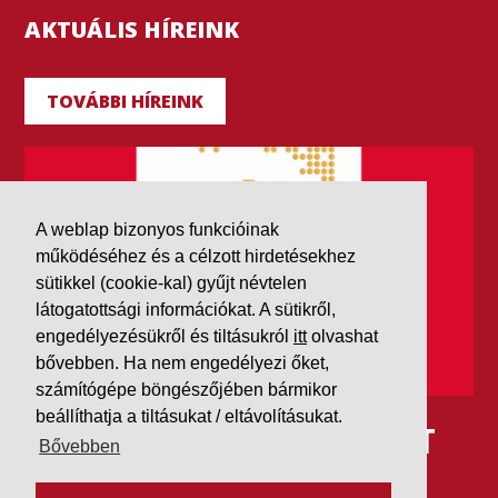
AKTUÁLIS HÍREINK
TOVÁBBI HÍREINK
A weblap bizonyos funkcióinak
működéséhez és a célzott hirdetésekhez
sütikkel (cookie-kal) gyűjt névtelen
látogatottsági információkat. A sütikről,
engedélyezésükről és tiltásukról
itt
olvashat
bővebben. Ha nem engedélyezi őket,
számítógépe böngészőjében bármikor
beállíthatja a tiltásukat / eltávolításukat.
IDÉN IS AAA MINŐSÍTÉST
Bővebben
KAPOTT A K&V A DUN &