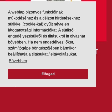
A weblap bizonyos funkcióinak
működéséhez és a célzott hirdetésekhez
sütikkel (cookie-kal) gyűjt névtelen
látogatottsági információkat. A sütikről,
engedélyezésükről és tiltásukról
itt
olvashat
bővebben. Ha nem engedélyezi őket,
számítógépe böngészőjében bármikor
IDÉN IS AAA MINŐSÍTÉST
beállíthatja a tiltásukat / eltávolításukat.
KAPOTT A K&V A DUN &
Bővebben
BRADSTREETTŐL
Elfogad
2026. július 21.
Szeretjük az ismétléseket: vállalatunk ebben az évben
is elnyerte a Dun & Bradstreet legmagasabb, AAA
pénzügyi minősítését, amire -valljuk be- igazán
büszkék vagyunk.