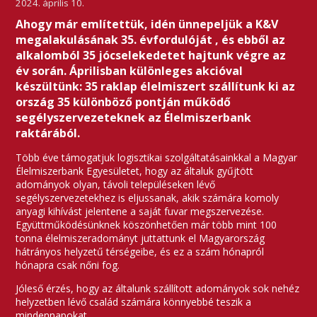
2024. április 10.
Ahogy már említettük, idén ünnepeljük a K&V
megalakulásának 35. évfordulóját , és ebből az
alkalomból 35 jócselekedetet hajtunk végre az
év során. Áprilisban különleges akcióval
készültünk: 35 raklap élelmiszert szállítunk ki az
ország 35 különböző pontján működő
segélyszervezeteknek az Élelmiszerbank
raktárából.
Több éve támogatjuk logisztikai szolgáltatásainkkal a Magyar
Élelmiszerbank Egyesületet, hogy az általuk gyűjtött
adományok olyan, távoli településeken lévő
segélyszervezetekhez is eljussanak, akik számára komoly
anyagi kihívást jelentene a saját fuvar megszervezése.
Együttműködésünknek köszönhetően már több mint 100
tonna élelmiszeradományt juttattunk el Magyarország
hátrányos helyzetű térségeibe, és ez a szám hónapról
hónapra csak nőni fog.
Jóleső érzés, hogy az általunk szállított adományok sok nehéz
helyzetben lévő család számára könnyebbé teszik a
mindennapokat.