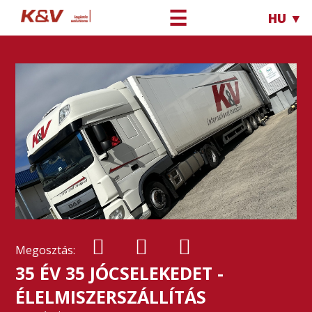
☰
HU ▼
Megosztás:
35 ÉV 35 JÓCSELEKEDET -
ÉLELMISZERSZÁLLÍTÁS