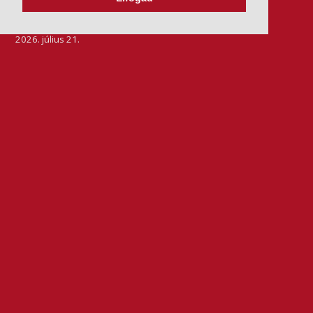
BRADSTREETTŐL
2026. július 21.
Szeretjük az ismétléseket: vállalatunk ebben az évben
is elnyerte a Dun & Bradstreet legmagasabb, AAA
pénzügyi minősítését, amire -valljuk be- igazán
büszkék vagyunk.
BŐVEBBEN