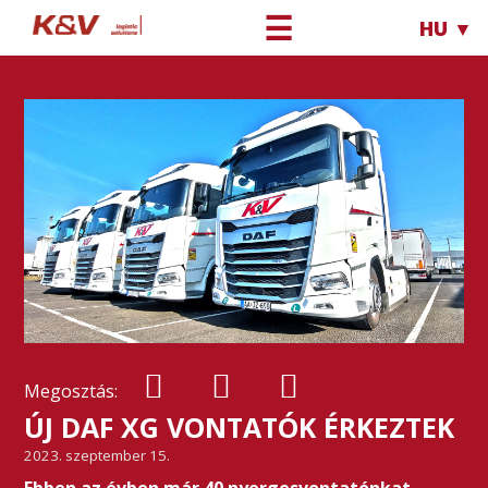
☰
HU ▼
Megosztás:
ÚJ DAF XG VONTATÓK ÉRKEZTEK
2023. szeptember 15.