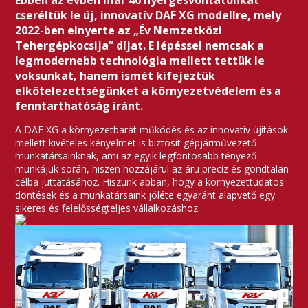
Ebben az évben már 40 nyergesvontatónkat
cseréltük le új, innovatív DAF XG modellre, mely
2022-ben elnyerte az „Év Nemzetközi
Tehergépkocsija” díjat. E lépéssel nemcsak a
legmodernebb technológia mellett tettük le
voksunkat, hanem ismét kifejeztük
elkötelezettségünket a környezetvédelem és a
fenntarthatóság iránt.
A DAF XG a környezetbarát működés és az innovatív újítások
mellett kivételes kényelmet is biztosít gépjárművezető
munkatársainknak, ami az egyik legfontosabb tényező
munkájuk során, hiszen hozzájárul az áru precíz és gondtalan
célba juttatásához. Hiszünk abban, hogy a környezettudatos
döntések és a munkatársaink jóléte egyaránt alapvető egy
sikeres és felelősségteljes vállalkozáshoz.