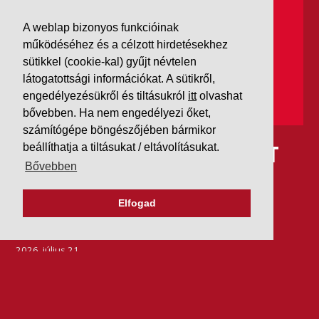
A weblap bizonyos funkcióinak
működéséhez és a célzott hirdetésekhez
sütikkel (cookie-kal) gyűjt névtelen
látogatottsági információkat. A sütikről,
engedélyezésükről és tiltásukról
itt
olvashat
bővebben. Ha nem engedélyezi őket,
számítógépe böngészőjében bármikor
IDÉN IS AAA MINŐSÍTÉST
beállíthatja a tiltásukat / eltávolításukat.
Bővebben
KAPOTT A K&V A DUN &
Elfogad
BRADSTREETTŐL
2026. július 21.
Szeretjük az ismétléseket: vállalatunk ebben az évben
is elnyerte a Dun & Bradstreet legmagasabb, AAA
pénzügyi minősítését, amire -valljuk be- igazán