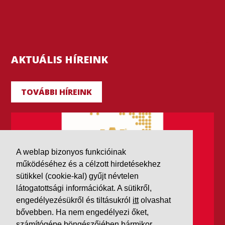
AKTUÁLIS HÍREINK
TOVÁBBI HÍREINK
A weblap bizonyos funkcióinak
működéséhez és a célzott hirdetésekhez
sütikkel (cookie-kal) gyűjt névtelen
látogatottsági információkat. A sütikről,
engedélyezésükről és tiltásukról
itt
olvashat
bővebben. Ha nem engedélyezi őket,
számítógépe böngészőjében bármikor