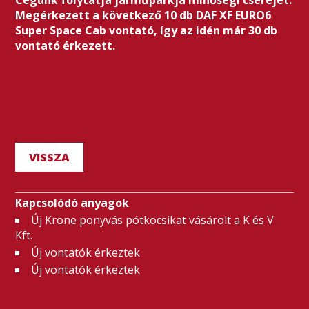
Cégünk folytatja járműparkja minőségi cseréjét.
Megérkezett a következő 10 db DAF XF EURO6
Super Space Cab vontató, így az idén már 30 db
vontató érkezett.
VISSZA
Kapcsolódó anyagok
Új Krone ponyvás pótkocsikat vásárolt a K és V
Kft.
Új vontatók érkeztek
Új vontatók érkeztek