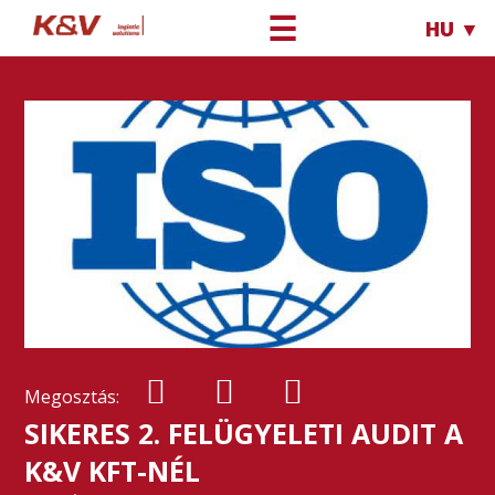
☰
HU ▼
Megosztás:
SIKERES 2. FELÜGYELETI AUDIT A
K&V KFT-NÉL