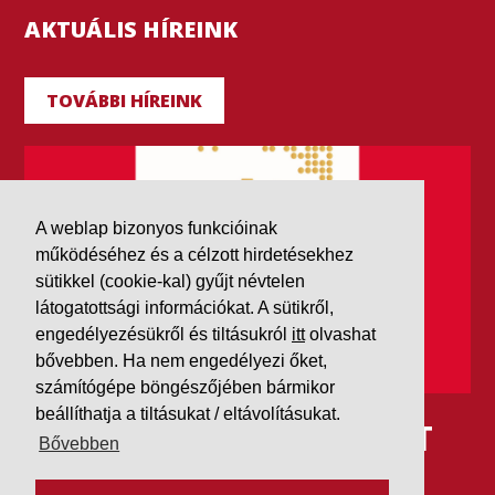
AKTUÁLIS HÍREINK
TOVÁBBI HÍREINK
A weblap bizonyos funkcióinak
működéséhez és a célzott hirdetésekhez
sütikkel (cookie-kal) gyűjt névtelen
látogatottsági információkat. A sütikről,
engedélyezésükről és tiltásukról
itt
olvashat
bővebben. Ha nem engedélyezi őket,
számítógépe böngészőjében bármikor
beállíthatja a tiltásukat / eltávolításukat.
IDÉN IS AAA MINŐSÍTÉST
Bővebben
KAPOTT A K&V A DUN &