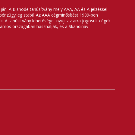
ján. A Bisnode tanúsítvány mely AAA, AA és A jelzéssel
ás pénzügyileg stabil. Az AAA cégminősítést 1989-ben
. A tanúsítvány lehetőséget nyújt az arra jogosult cégek
zámos országában használják, és a Skandináv