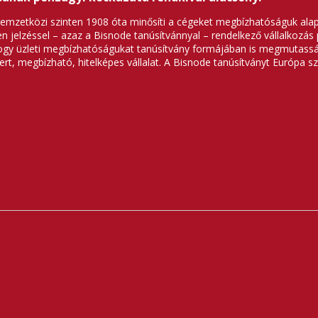
nemzetközi szinten 1908 óta minősíti a cégeket megbízhatóságuk alap
z ilyen jelzéssel – azaz a Bisnode tanúsítvánnyal – rendelkező vállalkoz
hogy üzleti megbízhatóságukat tanúsítvány formájában is megmutassák
 megbízható, hitelképes vállalat. A Bisnode tanúsítványt Európa s