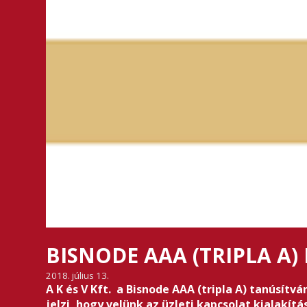
BISNODE AAA (TRIPLA A) 
2018. július 13.
A K és V Kft. a Bisnode AAA (tripla A) tanúsít
jelzi, hogy velünk az üzleti kapcsolat kialakí