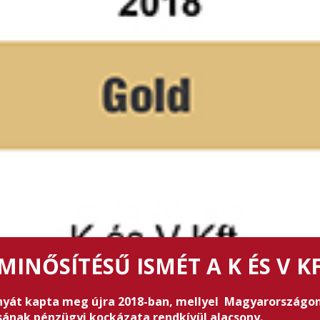
MINŐSÍTÉSŰ ISMÉT A K ÉS V KF
ványát kapta meg újra 2018-ban, mellyel Magyarországon
tásának pénzügyi kockázata rendkívül alacsony.