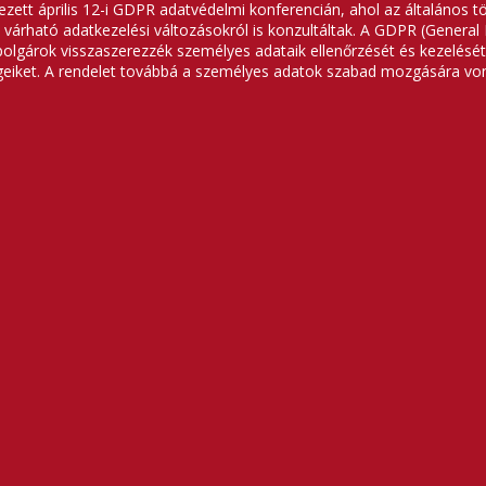
zett április 12-i GDPR adatvédelmi konferencián, ahol az általános 
n várható adatkezelési változásokról is konzultáltak. A GDPR (Genera
ampolgárok visszaszerezzék személyes adataik ellenőrzését és kezelésé
geiket. A rendelet továbbá a személyes adatok szabad mozgására vona