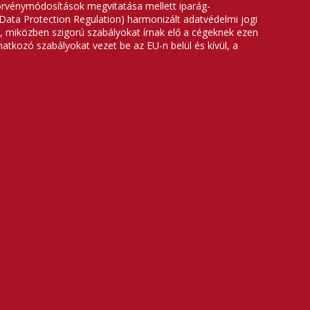
törvénymódosítások megvitatása mellett iparág-
l Data Protection Regulation) harmonizált adatvédelmi jogi
t, miközben szigorú szabályokat írnak elő a cégeknek ezen
tkozó szabályokat vezet be az EU-n belül és kívül, a