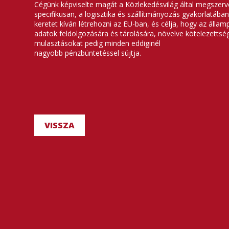
Cégünk képviselte magát a Közlekedésvilág által megszerve
specifikusan, a logisztika és szállítmányozás gyakorlatába
keretet kíván létrehozni az EU-ban, és célja, hogy az áll
adatok feldolgozására és tárolására, növelve kötelezettsé
mulasztásokat pedig minden eddiginél
nagyobb pénzbüntetéssel sújtja.
VISSZA