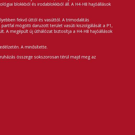
ológiai blokkból és irodablokkból áll. A H4-H8 hajóállások
lyebben fekvő úttól és vasúttól. A trimodalitás
rtfal mögötti daruzott terület vasúti kiszolgálását a P1,
lt. A megépült új úthálózat biztosítja a H4-H8 hajóállások
edélzetén. A minősítette.
a beruházás összege sokszorosan térül majd meg az