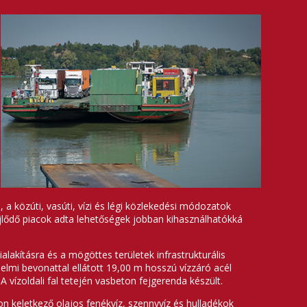
a közúti, vasúti, vízi és légi közlekedési módozatok
jlődő piacok adta lehetőségek jobban kihasználhatókká
alakításra és a mögöttes területek infrastrukturális
édelmi bevonattal ellátott 19,00 m hosszú vízzáró acél
vízoldali fal tetején vasbeton fejgerenda készült.
on keletkező olajos fenékvíz, szennyvíz és hulladékok