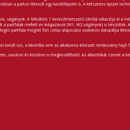
dóan a parton létesült egy kezelőépület is. A kétszintes épület techn
tok, vágányok. A feltöltést T keresztmetszetű támfal választja el a mé
 partfalak mellett és leágazások (W1, W2 vágányok) is készültek. A pa
leges partfala mögött fúrt cölöp alapozású vasbeton darupálya létesü
 került sor, a kikötőbe erre az alkalomra érkezett rendezvény hajó f
vízen, vasúton és közúton is megközelíthető. Az államtitkár szerint 