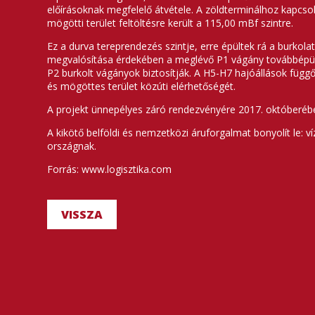
előírásoknak megfelelő átvétele. A zöldterminálhoz kapcsoló
mögötti terület feltöltésre került a 115,00 mBf szintre.
Ez a durva tereprendezés szintje, erre épültek rá a burkola
megvalósítása érdekében a meglévő P1 vágány továbbépült a
P2 burkolt vágányok biztosítják. A H5-H7 hajóállások függő
és mögöttes terület közúti elérhetőségét.
A projekt ünnepélyes záró rendezvényére 2017. októberében
A kikötő belföldi és nemzetközi áruforgalmat bonyolít le: 
országnak.
Forrás: www.logisztika.com
VISSZA