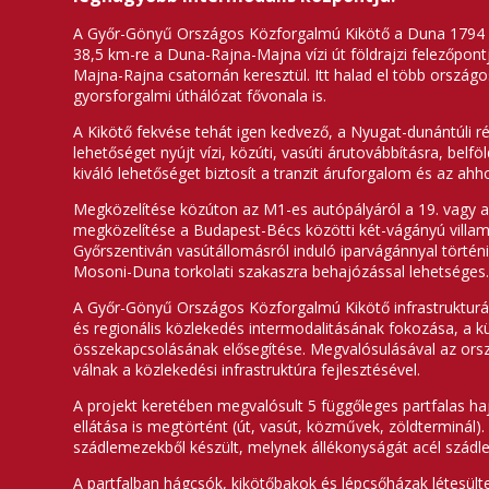
A Győr-Gönyű Országos Közforgalmú Kikötő a Duna 1794 f
38,5 km-re a Duna-Rajna-Majna vízi út földrajzi felezőpontjá
Majna-Rajna csatornán keresztül. Itt halad el több országos
gyorsforgalmi úthálózat fővonala is.
A Kikötő fekvése tehát igen kedvező, a Nyugat-dunántúli 
lehetőséget nyújt vízi, közúti, vasúti árutovábbításra, belf
kiváló lehetőséget biztosít a tranzit áruforgalom és az ahh
Megközelítése közúton az M1-es autópályáról a 19. vagy a 8
megközelítése a Budapest-Bécs közötti két-vágányú villam
Győrszentiván vasútállomásról induló iparvágánnyal történik.
Mosoni-Duna torkolati szakaszra behajózással lehetséges
A Győr-Gönyű Országos Közforgalmú Kikötő infrastrukturáli
és regionális közlekedés intermodalitásának fokozása, a kü
összekapcsolásának elősegítése. Megvalósulásával az orsz
válnak a közlekedési infrastruktúra fejlesztésével.
A projekt keretében megvalósult 5 függőleges partfalas hajó
ellátása is megtörtént (út, vasút, közművek, zöldterminál). 
szádlemezekből készült, melynek állékonyságát acél szádlem
A partfalban hágcsók, kikötőbakok és lépcsőházak létesülte