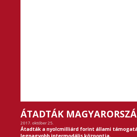
ÁTADTÁK MAGYARORSZÁG
2017. október 25.
Átadták a nyolcmilliárd forint állami támoga
legnagyobb intermodális központja.