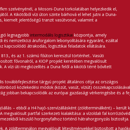
km szelvényénél, a Mosoni-Duna torkolatában helyezkedik el,
tól. A Kikötőből vízi úton szinte bárhová el lehet jutni a Duna-
, kiemelt jelentőségű tranzit vasútvonal, valamint a
régió legnagyobb
intermodális logisztikai
központja, amely
öldi és nemzetközi áruforgalom lebonyolítására egyaránt, ezáltal
oz kapcsolódó átrakodás, logisztikai feladatok ellátására.
13., és az 1. számú főúton keresztül történhet.. Vasúti
osított fővonalról, a KIOP projekt keretében megvalósult
 A vízi úti megközelítés a Duna felől a kikötői térré bővített
.
s továbbfejlesztése tárgyú projekt általános célja az országos
lönböző közlekedési módok (közút, vasút, víziút) összekapcsolásával, 
ág jobban bekapcsolódik az európai gazdasági vérkeringésbe és a fe
állás – ebből a H4 hajó-szervízállásként (zöldterminálként) – került ki
A megvalósult partfal szerkezeti kialakítása: a vízoldali fal korrózióv
ezekből készülő horgonyfalhoz történő hátrahorgonyzás biztosítja. A 
k. A zöldterminálon megvalósult létesítményekkel biztosított a hajók